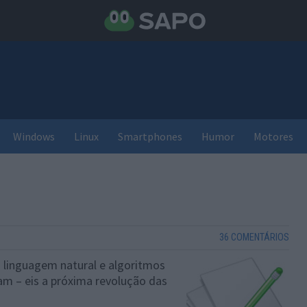
Windows
Linux
Smartphones
Humor
Motores
36 COMENTÁRIOS
linguagem natural e algoritmos
m – eis a próxima revolução das