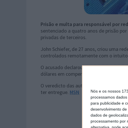
Prisão e multa para responsável por re
sentenciado a quatro anos de prisão por 
privadas de terceiros.
John Schiefer, de 27 anos, criou uma re
controlados remotamente com o intuito 
O acusado declarou-se culpado e foi sen
dólares em compensações à PayPal e a 
O veredicto das autoridades só agora fo
ter entregue.
MSN
Nós e os nossos 17
processamos dados p
para publicidade e 
desenvolvimento de 
dados de geolocaliza
processamento por n
alternativa, pode ac