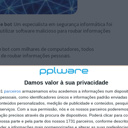
de bot
Um especialista em segurança informática foi
utilizar software malicioso para roubar informações
de bot com milhares de computadores, todos
de roubar informações pessoais.
tenciado a 56 meses de prisão e a uma multa de 19 mil
outras empresas.
Damos valor à sua privacidade
i conhecido, quase um ano depois de John Schiefer se
31
parceiros
armazenamos e/ou acedemos a informações num dispositi
essoais, como identificadores únicos e informações padrão enviadas 
conteúdos personalizados, medição de publicidade e conteúdos, pesqui
serviços.
Com a sua permissão, nós e os nossos parceiros poderemos 
ção precisos através da procura de dispositivos. Poderá clicar para co
ossa parte e pela parte dos nossos 1731 parceiros, conforme descrit
eder a informações mais pormenorizadas e alterar as suas preferência