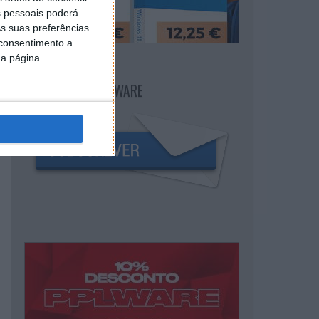
 pessoais poderá
s suas preferências
 consentimento a
da página.
NEWSLETTER PPLWARE