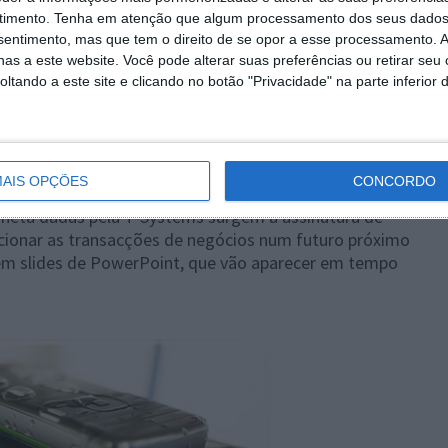
timento.
Tenha em atenção que algum processamento dos seus dados
nsentimento, mas que tem o direito de se opor a esse processamento. A
as a este website. Você pode alterar suas preferências ou retirar seu
xtos para telemóvel
A T-Systems apresentou na CeBIT
tando a este site e clicando no botão "Privacidade" na parte inferior 
 utilizadores enviar notas escritas à mão para um
objectivo de diminuir custos e tornar procedimentos
 directamente para telemóvel, através de Bluetooth.
AIS OPÇÕES
CONCORDO
aneta dadas pela T-Systems surgem a assinatura de
lucionar as transacções de negócios num futuro próximo
em slides de PowerPoint, que vão aparecer em tempo