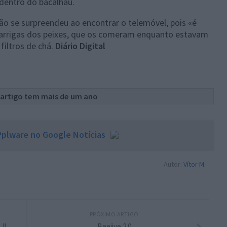
 dentro do bacalhau.
ão se surpreendeu ao encontrar o telemóvel, pois «é
arrigas dos peixes, que os comeram enquanto estavam
filtros de chá.
Diário Digital
 artigo tem mais de um ano
plware no Google Notícias
Autor:
Vítor M.
PRÓXIMO ARTIGO
 II
Beejive 2.0