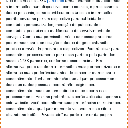
Nós e os nossos 1733
parceiros
armazenamos e/ou acedemos
além do tipo de motor ou de controlo que lhe é
a informações num dispositivo, como cookies, e processamos
incutido. Segundo Jeff Bezos, um grande desafio é a
dados pessoais, como identificadores únicos e informações
colocação de segurança necessária para que, tanto a
padrão enviadas por um dispositivo para publicidade e
mercadoria como a população, não sejam afectadas
conteúdos personalizados, medição de publicidade e
de forma danosa por este sistema. "Isto não pode
conteúdos, pesquisa de audiências e desenvolvimento de
aterrar na cabeça de ninguém que esteja a passear na
serviços.
Com a sua permissão, nós e os nossos parceiros
poderemos usar identificação e dados de geolocalização
rua", referiu Bezos.
precisos através da procura de dispositivos. Poderá clicar para
consentir o processamento por nossa parte e pela parte dos
Dados os desafios, não é espectável que esta
nossos 1733 parceiros, conforme descrito acima. Em
tecnologia seja implementada no imediato. A somar
alternativa, pode aceder a informações mais pormenorizadas e
aos desafios, a empresa necessita de uma
alterar as suas preferências antes de consentir ou recusar o
autorização por parte da Administração Federal de
consentimento.
Tenha em atenção que algum processamento
Aviação Norte Americana de como o sistema é
dos seus dados pessoais poderá não exigir o seu
seguro para circular no espaço aéreo. Contudo, é
consentimento, mas que tem o direito de se opor a esse
previsível que daqui por uns quatro ou cinco anos, os
processamento. As suas preferências serão aplicadas apenas a
drones
da Amazon já sobrevoem os céus americanos.
este website. Você pode alterar suas preferências ou retirar seu
consentimento a qualquer momento voltando a este site e
Vamos ficar atentos ao que o futuro tecnológico
clicando no botão "Privacidade" na parte inferior da página.
nos reserva.