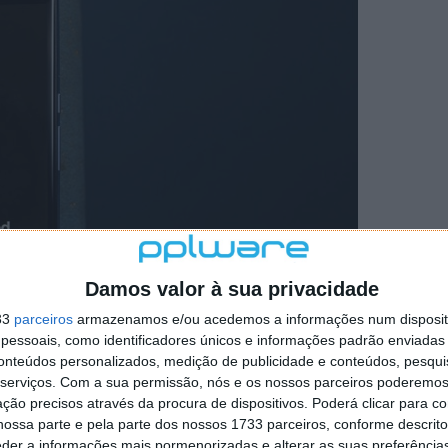
Damos valor à sua privacidade
33
parceiros
armazenamos e/ou acedemos a informações num dispositi
essoais, como identificadores únicos e informações padrão enviadas 
conteúdos personalizados, medição de publicidade e conteúdos, pesqui
serviços.
Com a sua permissão, nós e os nossos parceiros poderemos 
 que quiseram realizar. As próprias versões que a
ção precisos através da procura de dispositivos. Poderá clicar para co
dagem a este conceito, mas que mantêm ainda muitos
ossa parte e pela parte dos nossos 1733 parceiros, conforme descrit
eder a informações mais pormenorizadas e alterar as suas preferência