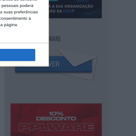
 pessoais poderá
s suas preferências
 consentimento a
da página.
NEWSLETTER PPLWARE