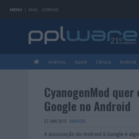
MENU
MAIL
JORNAIS
Análises
Apple
Ciência
Android
CyanogenMod quer e
Google no Android
27 JAN 2015
·
ANDROID
A associação do Android à Google é algo