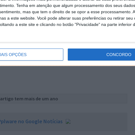
timento.
Tenha em atenção que algum processamento dos seus dados
en vai ter de encontrar solução, está nas patentes que
nsentimento, mas que tem o direito de se opor a esse processamento. A
tras empresas, estando neste momento a Google a
as a este website. Você pode alterar suas preferências ou retirar seu
tando a este site e clicando no botão "Privacidade" na parte inferior 
lmente valores muito elevados apenas baseados no
s de que são donas e que a Google, e em particular o
AIS OPÇÕES
CONCORDO
guir contornar estas questões ou pelo menos arranjar
 artigo tem mais de um ano
plware no Google Notícias