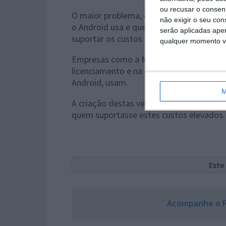
ou recusar o consen
O maior problema, e para o qual a Cyanog
não exigir o seu co
o Android usa e que são pertença de ou
serão aplicadas apen
suportar os custos de utilização.
qualquer momento vol
Empresas como a Microsoft ganham anua
licenciamento e na utilização de patente
Android, usam.
M
A criação destas versões teria de conse
quem suportasse estes custos elevados.
Este
Acompanhe o P