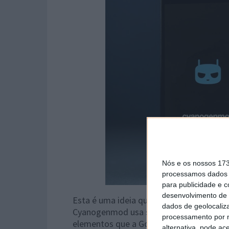
Nós e os nossos 17
processamos dados p
para publicidade e 
desenvolvimento de 
Esta é uma ideia que muitos já tiveram e
dados de geolocaliza
Cyanogenmod usa são uma pequena abor
processamento por n
elementos que a Google controla.
alternativa, pode ac