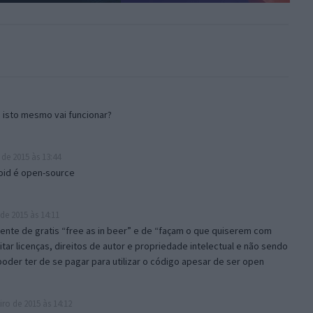
e isto mesmo vai funcionar?
 de 2015 às 13:44
roid é open-source
de 2015 às 14:11
ente de gratis “free as in beer” e de “façam o que quiserem com
itar licenças, direitos de autor e propriedade intelectual e não sendo
oder ter de se pagar para utilizar o código apesar de ser open
ro de 2015 às 14:12