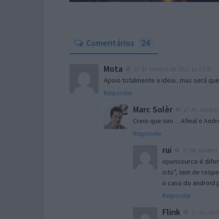
Comentários
24
Mota
27 de Janeiro de 2015 às 13:35
Apoio totalmente a ideia.. mas será qu
Responder
Marc Solèr
27 de Janeiro
Creio que sim… Afinal o And
Responder
rui
27 de Janeiro 
opensource é difer
isto”, tem de respe
o caso do android p
Responder
Flink
27 de Janei