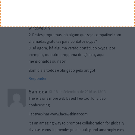
Carlos Bonaparte
17 de Outubro de 2014 às 04:00
Caso algum de vós me possa responder, fico grato.
1. Quais, destes programas, são compatíveis com o
Windows XP?
2. Destes programas, há algum que seja compatível com
chamadas gratuitas para contatos skype?
3. Já agora, há alguma versão portátil do Skype, por
exemplo, ou outro programa do género, aqui
mensionados ou não?
Bom dia a todos e obrigado pelo artigo!
Responder
Sanjeev
18 de Setembro de 2016 às 13:13
There is one more web based free tool for video
conferencing.
Facewebinar -www.facewebinar.com
Itis an amazing way to promote collaboration for globally
diverse teams. It provides great quality and amazingly easy