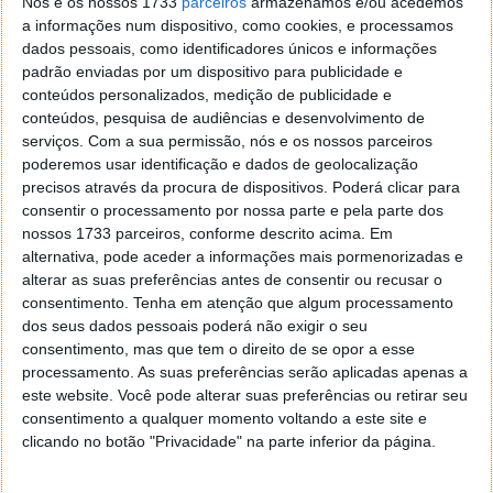
A melhor parte disto tudo, é que ao contrário do
Nós e os nossos 1733
parceiros
armazenamos e/ou acedemos
a informações num dispositivo, como cookies, e processamos
Skype, com o Google Hangouts não necessita de
dados pessoais, como identificadores únicos e informações
instalar qualquer aplicação no seu computador. Tudo
padrão enviadas por um dispositivo para publicidade e
que tem de fazer para poder utilizar o serviço é
conteúdos personalizados, medição de publicidade e
apenas registar-se gratuitamente no Gmail,
conteúdos, pesquisa de audiências e desenvolvimento de
começando então a usufruir de todos estes serviços.
serviços.
Com a sua permissão, nós e os nossos parceiros
poderemos usar identificação e dados de geolocalização
precisos através da procura de dispositivos. Poderá clicar para
Homepage:
Google Hangouts
consentir o processamento por nossa parte e pela parte dos
nossos 1733 parceiros, conforme descrito acima. Em
alternativa, pode aceder a informações mais pormenorizadas e
2. VSee
alterar as suas preferências antes de consentir ou recusar o
consentimento.
Tenha em atenção que algum processamento
dos seus dados pessoais poderá não exigir o seu
consentimento, mas que tem o direito de se opor a esse
processamento. As suas preferências serão aplicadas apenas a
este website. Você pode alterar suas preferências ou retirar seu
consentimento a qualquer momento voltando a este site e
clicando no botão "Privacidade" na parte inferior da página.