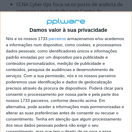
CCNA Cyber Ops foca-se no posto de analista de
segurança que trabalha num Centro de
Operações de Segurança (Security Operations
Center, SOC), monitorizando sistemas e
Damos valor à sua privacidade
detetando ataques. A certificação ensina aos
profissionais de TI algumas competências chave
Nós e os nossos 1733
parceiros
armazenamos e/ou acedemos
necessárias num SOC, trazendo conhecimento
a informações num dispositivo, como cookies, e processamos
sobre como coordenar as respostas.
dados pessoais, como identificadores únicos e informações
padrão enviadas por um dispositivo para publicidade e
CCNA Cyber Ops amplia a atual oferta de
conteúdos personalizados, medição de publicidade e
certificações
associate-level
da Ciscoentre as
conteúdos, pesquisa de audiências e desenvolvimento de
quais se incluem a
CCNA Security
, focada no
serviços.
Com a sua permissão, nós e os nossos parceiros
poderemos usar identificação e dados de geolocalização
cargo de administrador de segurança de rede.
precisos através da procura de dispositivos. Poderá clicar para
A atualização da certificação
CCIE Security
consentir o processamento por nossa parte e pela parte dos
compreende novas competências ao nível de
nossos 1733 parceiros, conforme descrito acima. Em
alternativa, pode aceder a informações mais pormenorizadas e
especialista e a formação necessária para
alterar as suas preferências antes de consentir ou recusar o
preparar o pessoal de segurança em matéria de
consentimento.
Tenha em atenção que algum processamento
novas tecnologias e ameaças de segurança,
dos seus dados pessoais poderá não exigir o seu
incluindo a avaliação de últimas tecnologias de
consentimento, mas que tem o direito de se opor a esse