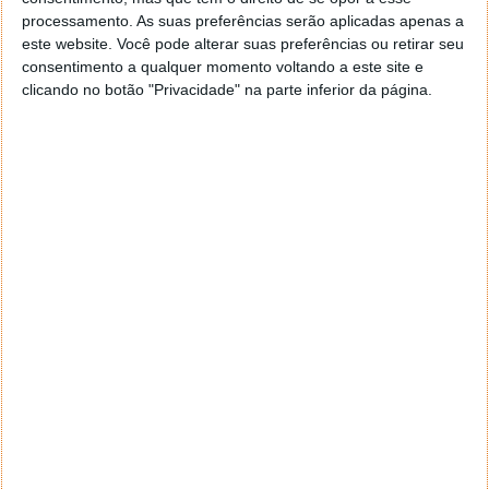
segurança como Advanced Threat Protection,
processamento. As suas preferências serão aplicadas apenas a
Advanced Malware Protection, Next-Generation
este website. Você pode alterar suas preferências ou retirar seu
IPS, Virtualization, Automation e Information
consentimento a qualquer momento voltando a este site e
Exchange. Também inclui uma nova avaliação
clicando no botão "Privacidade" na parte inferior da página.
destinada a garantir que os candidatos
demonstrem o seu conhecimento e
competências em tecnologia de última geração
como Network Programmability, Cloud e IoT.
Empresas Hoje
Este artigo tem mais de um ano
Acompanhe o Pplware no Google Notícias