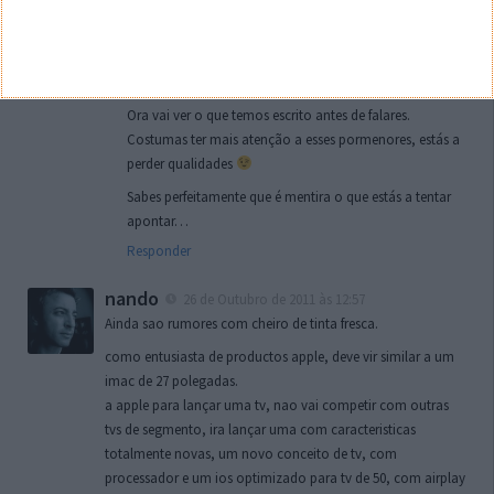
Vítor M.
26 de Outubro de 2011 às 14:18
Nem por isso, estás distraído, temos artigos sempre on
top mesmo da Nokia.
Ora vai ver o que temos escrito antes de falares.
Costumas ter mais atenção a esses pormenores, estás a
perder qualidades
Sabes perfeitamente que é mentira o que estás a tentar
apontar…
Responder
nando
26 de Outubro de 2011 às 12:57
Ainda sao rumores com cheiro de tinta fresca.
como entusiasta de productos apple, deve vir similar a um
imac de 27 polegadas.
a apple para lançar uma tv, nao vai competir com outras
tvs de segmento, ira lançar uma com caracteristicas
totalmente novas, um novo conceito de tv, com
processador e um ios optimizado para tv de 50, com airplay