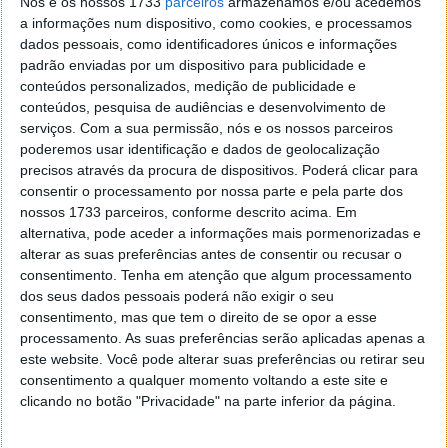
Nós e os nossos 1733
parceiros
armazenamos e/ou acedemos
a informações num dispositivo, como cookies, e processamos
"It will have the simplest user interface you could
dados pessoais, como identificadores únicos e informações
imagine. I finally cracked it.”
padrão enviadas por um dispositivo para publicidade e
conteúdos personalizados, medição de publicidade e
Numa altura que o mercado está fortemente virado
conteúdos, pesquisa de audiências e desenvolvimento de
para os dispositivos móveis, será esta a hora de
serviços.
Com a sua permissão, nós e os nossos parceiros
alterar de novo o foco tecnológico?
poderemos usar identificação e dados de geolocalização
precisos através da procura de dispositivos. Poderá clicar para
consentir o processamento por nossa parte e pela parte dos
nossos 1733 parceiros, conforme descrito acima. Em
alternativa, pode aceder a informações mais pormenorizadas e
Este artigo tem mais de um ano
alterar as suas preferências antes de consentir ou recusar o
consentimento.
Tenha em atenção que algum processamento
dos seus dados pessoais poderá não exigir o seu
Acompanhe o Pplware no Google Notícias
consentimento, mas que tem o direito de se opor a esse
processamento. As suas preferências serão aplicadas apenas a
este website. Você pode alterar suas preferências ou retirar seu
Autor:
Vítor M.
Proponha uma correção, faça uma sugestão
consentimento a qualquer momento voltando a este site e
clicando no botão "Privacidade" na parte inferior da página.