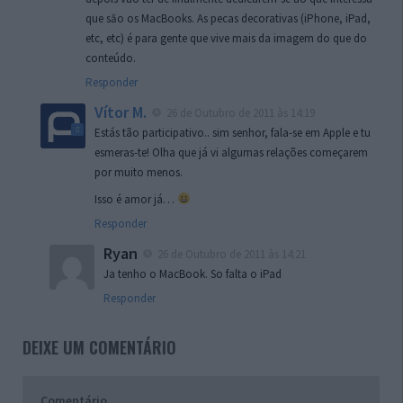
que săo os MacBooks. As pecas decorativas (iPhone, iPad,
etc, etc) é para gente que vive mais da imagem do que do
conteúdo.
Responder
Vítor M.
26 de Outubro de 2011 às 14:19
Estás tão participativo.. sim senhor, fala-se em Apple e tu
esmeras-te! Olha que já vi algumas relações começarem
por muito menos.
Isso é amor já…
Responder
Ryan
26 de Outubro de 2011 às 14:21
Ja tenho o MacBook. So falta o iPad
Responder
DEIXE UM COMENTÁRIO
Comentário