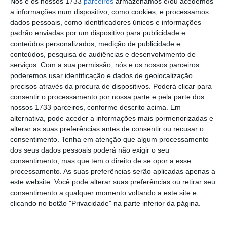
Nós e os nossos 1733
parceiros
armazenamos e/ou acedemos
a informações num dispositivo, como cookies, e processamos
Via
Palto Alto Networks
dados pessoais, como identificadores únicos e informações
padrão enviadas por um dispositivo para publicidade e
conteúdos personalizados, medição de publicidade e
conteúdos, pesquisa de audiências e desenvolvimento de
serviços.
Com a sua permissão, nós e os nossos parceiros
Este artigo tem mais de um ano
poderemos usar identificação e dados de geolocalização
precisos através da procura de dispositivos. Poderá clicar para
consentir o processamento por nossa parte e pela parte dos
Acompanhe o Pplware no Google Notícias
nossos 1733 parceiros, conforme descrito acima. Em
alternativa, pode aceder a informações mais pormenorizadas e
alterar as suas preferências antes de consentir ou recusar o
Proponha uma correção, faça uma sugestão
consentimento.
Tenha em atenção que algum processamento
dos seus dados pessoais poderá não exigir o seu
consentimento, mas que tem o direito de se opor a esse
Autor:
Pedro Pinto
processamento. As suas preferências serão aplicadas apenas a
este website. Você pode alterar suas preferências ou retirar seu
consentimento a qualquer momento voltando a este site e
clicando no botão "Privacidade" na parte inferior da página.
Tags:
Apple
Apps
store