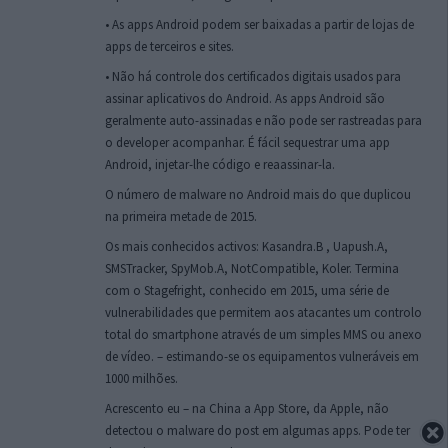
• As apps Android podem ser baixadas a partir de lojas de
apps de terceiros e sites.
• Não há controle dos certificados digitais usados para
assinar aplicativos do Android. As apps Android são
geralmente auto-assinadas e não pode ser rastreadas para
o developer acompanhar. É fácil sequestrar uma app
Android, injetar-lhe código e reaassinar-la.
O número de malware no Android mais do que duplicou
na primeira metade de 2015.
Os mais conhecidos activos: Kasandra.B , Uapush.A,
SMSTracker, SpyMob.A, NotCompatible, Koler. Termina
com o Stagefright, conhecido em 2015, uma série de
vulnerabilidades que permitem aos atacantes um controlo
total do smartphone através de um simples MMS ou anexo
de vídeo. – estimando-se os equipamentos vulneráveis em
1000 milhões.
Acrescento eu – na China a App Store, da Apple, não
detectou o malware do post em algumas apps. Pode ter