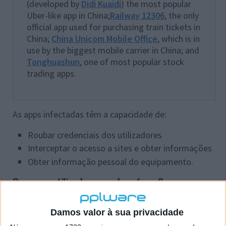
(developed by
Didi Kuaidi
) the most popular
Uber-like app in China;
Railway 12306
, the only
official app used for purchasing train tickets in
China;
China Unicom Mobile Office
, which is in
use by the biggest mobile carrier in China; and
Tonghuashun
, one of most popular stock
trading apps.
As apps infectadas têm a capacidade de:
Roubar credenciais dos utilizadores
Interceptar o acesso a sites e obter informações
Obter informação pessoal do equipamento.
O que os utilizadores podem fazer?
Caso detectem que possuem alguma app maliciosa
Damos valor à sua privacidade
no vosso equipamento devem proceder à sua
remoção de imediato.