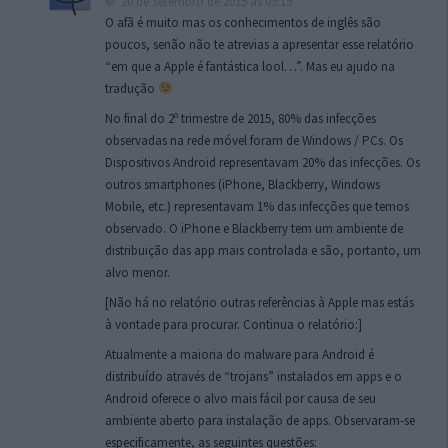
20 de Setembro de 2015 às 09:19
O afã é muito mas os conhecimentos de inglês são
poucos, senão não te atrevias a apresentar esse relatório
“em que a Apple é fantástica lool…”. Mas eu ajudo na
tradução
No final do 2º trimestre de 2015, 80% das infecções
observadas na rede móvel foram de Windows / PCs. Os
Dispositivos Android representavam 20% das infecções. Os
outros smartphones (iPhone, Blackberry, Windows
Mobile, etc.) representavam 1% das infecções que temos
observado. O iPhone e Blackberry tem um ambiente de
distribuição das app mais controlada e são, portanto, um
alvo menor.
[Não há no relatório outras referências à Apple mas estás
à vontade para procurar. Continua o relatório:]
Atualmente a maioria do malware para Android é
distribuído através de “trojans” instalados em apps e o
Android oferece o alvo mais fácil por causa de seu
ambiente aberto para instalação de apps. Observaram-se
especificamente, as seguintes questões: