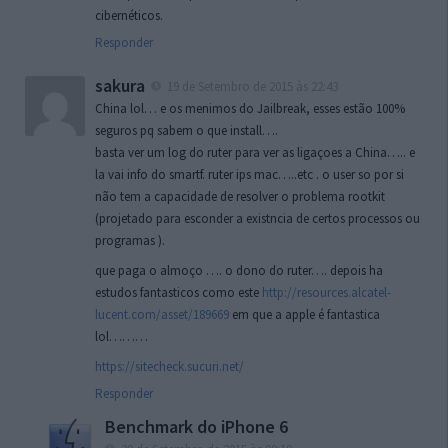
cibernéticos.
Responder
sakura
19 de Setembro de 2015 às 22:43
China lol… e os menimos do Jailbreak, esses estão 100%
seguros pq sabem o que install….
basta ver um log do ruter para ver as ligaçoes a China….. e
la vai info do smartf. ruter ips mac…..etc . o user so por si
não tem a capacidade de resolver o problema rootkit
(projetado para esconder a existncia de certos processos ou
programas ).
que paga o almoço …. o dono do ruter…. depois ha
estudos fantasticos como este
http://resources.alcatel-
lucent.com/asset/189669
em que a apple é fantastica
lol………
https://sitecheck.sucuri.net/
Responder
Benchmark do iPhone 6