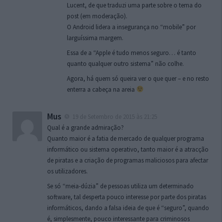
Lucent, de que traduzi uma parte sobre o tema do
post (em moderação).
O Android lidera a insegurança no “mobile” por
larguíssima margem.
Essa de a “Apple é tudo menos seguro… é tanto
quanto qualquer outro sistema” não colhe.
Agora, há quem só queira ver o que quer – e no resto
enterra a cabeça na areia
Mus
19 de Setembro de 2015 às 21:25
Qual é a grande admiração?
Quanto maior é a fatia de mercado de qualquer programa
informático ou sistema operativo, tanto maior é a atracção
de piratas e a criação de programas maliciosos para afectar
os utilizadores.
Se só “meia-dúzia” de pessoas utiliza um determinado
software, tal desperta pouco interesse por parte dos piratas
informáticos, dando a falsa ideia de que é “seguro”, quando
é, simplesmente, pouco interessante para criminosos