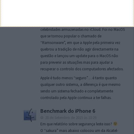
Foi através de uma falha da Apple de permitirem
ataques de brute force sem ser acionado
absolutamente nenhum alarme ou sistemas de
throttling que se tornou público fotos de
celebridades armazenadas no iCloud. Foi no MacOS
que se tornou popular o chamado de
“Ramsonware”, em que a Apple pela primeira vez
quebrou a tradição de não agir directamente na
questão e lançou um update para o MacOS não
para prevenir as situações mas para ajudar a
recuperar o controlo dos computadores afectados.
Apple é tudo menos “seguro”… é tanto quanto
qualquer outro sistema, a diferença é que mesmo
sendo um sistema fechado e completamente
controlado pela Apple continua a ter falhas.
Benchmark do iPhone 6
20 de Setembro de 2015 às 10:29
Em que relatório sobre segurança leste isso?
O “sakura” mais abaixo colocou um da Alcatel-