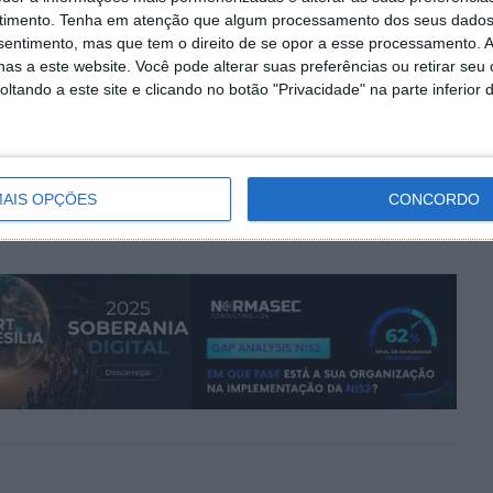
timento.
Tenha em atenção que algum processamento dos seus dados
nsentimento, mas que tem o direito de se opor a esse processamento. A
as a este website. Você pode alterar suas preferências ou retirar seu
tando a este site e clicando no botão "Privacidade" na parte inferior 
PRÓXIMO ARTIGO
o seu
20 mil credenciais de Agências Governamentais
foram roubadas
AIS OPÇÕES
CONCORDO