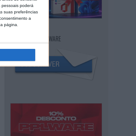
 pessoais poderá
s suas preferências
 consentimento a
da página.
NEWSLETTER PPLWARE