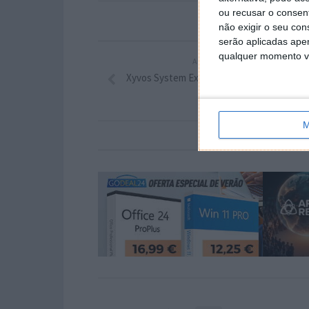
ou recusar o consen
não exigir o seu co
serão aplicadas apen
qualquer momento vol
ARTIGO ANTERIOR
Xyvos System Explorer – O que se passa n
PC?
M