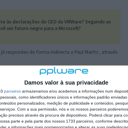
ente às declarações do CEO da VMWare? Segundo as
evê um futuro negro para a Microsoft?
 já respondeu de forma indirecta a Paul Maritz , através
Damos valor à sua privacidade
 artigo tem mais de um ano
33
parceiros
armazenamos e/ou acedemos a informações num dispositi
essoais, como identificadores únicos e informações padrão enviadas 
conteúdos personalizados, medição de publicidade e conteúdos, pesqui
plware no Google Notícias
serviços.
Com a sua permissão, nós e os nossos parceiros poderemos 
ção precisos através da procura de dispositivos. Poderá clicar para co
ossa parte e pela parte dos nossos 1733 parceiros, conforme descrit
Autor:
Pedro Pinto
eder a informações mais pormenorizadas e alterar as suas preferência