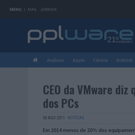
MENU
MAIL
JORNAIS
Análises
Apple
Ciência
Android
CEO da VMware diz q
dos PCs
30 AGO 2011
·
NOTÍCIAS
Em 2014 menos de 20% dos equipamento