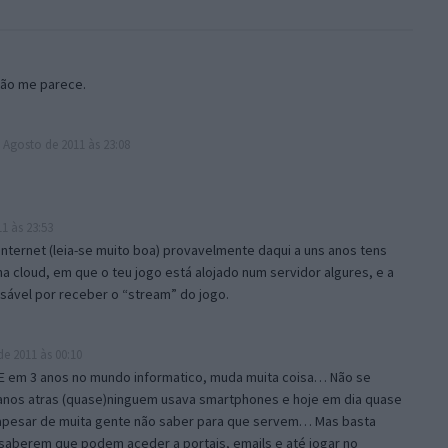
Não me parece.
 Agosto de 2011 às 23:08
1 às 23:53
internet (leia-se muito boa) provavelmente daqui a uns anos tens
 cloud, em que o teu jogo está alojado num servidor algures, e a
sável por receber o “stream” do jogo.
e 2011 às 00:10
E em 3 anos no mundo informatico, muda muita coisa… Não se
anos atras (quase)ninguem usava smartphones e hoje em dia quase
 apesar de muita gente não saber para que servem… Mas basta
 saberem que podem aceder a portais, emails e até jogar no