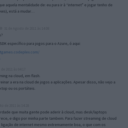
e aquela mentalidade de: eu para ir à “internet” e jogar tenho de
dows), está a mudar…
31 de Agosto de 2011 às 14:08
s?
SDK específico para jogos para o Azure, ó aqui:
atgames.codeplex.com/
r
 de 2011 às 04:17
ming na cloud, em flash.
inar a era na cloud de jogos a aplicações. Apesar disso, não vejo a
top ou os portáteis.
to de 2011 às 14:28
rdade que muita gente pode aderir à cloud, mas desk/laptops
rece, e digo por minha parte tambem. Para fazer streaming de cloud
a ligação de internet mesmo extremamente boa, o que com os