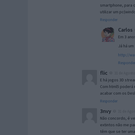
smartphone, para qu
utilizar um pc(win
Responder
Carlos
Em 3 ano
Já há um 
http://w
Responde
flic
31 de Agosto
E há jogos 3D strea
Com html5 poderá re
acabar com os Desk
Responder
3nvy
31 de Agos
Não concordo, é ve
extintos não me pa
têm que se ter um