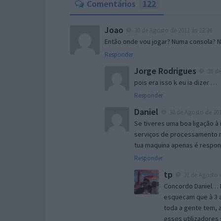
Comentários
122
Joao
30 de Agosto de 2011 às 22:36
Então onde vou jogar? Numa consola? 
Responder
Jorge Rodrigues
30 de
pois era isso k eu ia dizer …
Responder
Daniel
30 de Agosto de 201
Se tiveres uma boa ligação à 
serviços de processamento na
tua maquina apenas é respon
Responder
tp
31 de Agosto d
Concordo Daniel… 
esquecam que à 3 
toda a gente tem,
esses utilizadores