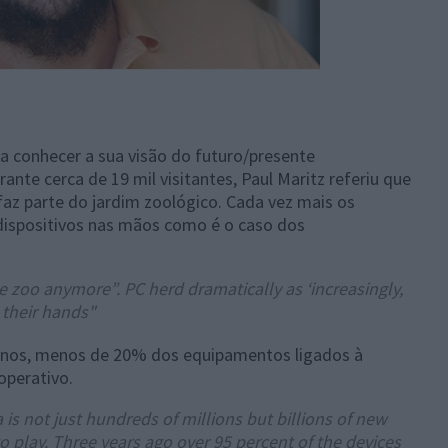
 a conhecer a sua visão do futuro/presente
nte cerca de 19 mil visitantes, Paul Maritz referiu que
faz parte do jardim zoológico. Cada vez mais os
 dispositivos nas mãos como é o caso dos
e zoo anymore”. PC herd dramatically as ‘increasingly,
 their hands"
 anos, menos de 20% dos equipamentos ligados à
operativo.
 is not just hundreds of millions but billions of new
 play. Three years ago over 95 percent of the devices