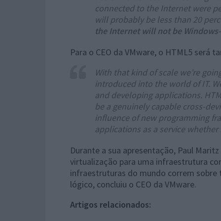
connected to the Internet were p
will probably be less than 20 per
the Internet will not be Window
Para o CEO da VMware, o HTML5 será ta
With that kind of scale we’re go
introduced into the world of IT. 
and developing applications. HTML
be a genuinely capable cross-devic
influence of new programming fr
applications as a service whether i
Durante a sua apresentação, Paul Maritz 
virtualização para uma infraestrutura c
infraestruturas do mundo correm sobre t
lógico, concluiu o CEO da VMware.
Artigos relacionados: