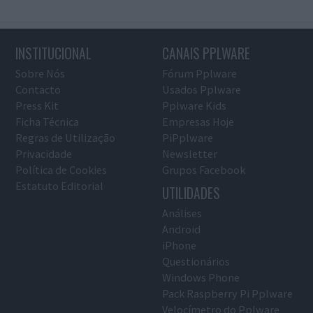
INSTITUCIONAL
CANAIS PPLWARE
Sobre Nós
Fórum Pplware
Contacto
Usados Pplware
Press Kit
Pplware Kids
Ficha Técnica
Empresas Hoje
Regras de Utilização
PiPplware
Privacidade
Newsletter
Política de Cookies
Grupos Facebook
Estatuto Editorial
UTILIDADES
Análises
Android
iPhone
Questionários
Windows Phone
Pack Raspberry Pi Pplware
Velocímetro do Pplware