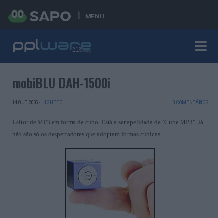
MENU
mobiBLU DAH-1500i
14 OUT 2005
·
HIGH TECH
3 COMENTÁRIOS
Leitor de MP3 em forma de cubo. Está a ser apelidada de "Cube MP3". Já
não são só os despertadores que adoptam formas cúbicas.