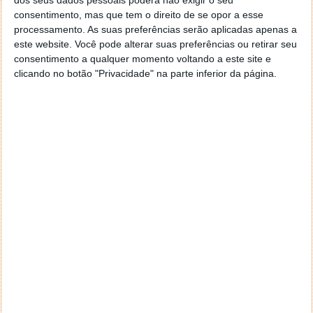
RVidal
consentimento, mas que tem o direito de se opor a esse
14 de Outubro de 2005 às 14:58
processamento. As suas preferências serão aplicadas apenas a
“Uma de 1GB – mai sou menops 150 euros”
este website. Você pode alterar suas preferências ou retirar seu
Algo não bate certo aqui…
consentimento a qualquer momento voltando a este site e
Responder
clicando no botão "Privacidade" na parte inferior da página.
Vítor M.
14 de Outubro de 2005 às 15:29
É a bebida…. tenho de ter cuidado com a água que bebo!!!
Responder
HJK
14 de Outubro de 2005 às 20:11
Dass realmente é impossivel uma cena destas custar apenas
150 euros…. senão comprava já, lol….. a bebida por acaso
era green c/groselha??? ehehehe
Responder
DEIXE UM COMENTÁRIO