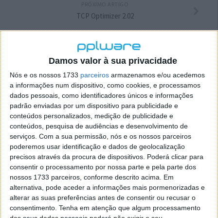
PRÓXIMO ARTIGO
TCP Optimizer 2.02
ARTIGO ANTERIOR
Procura-se um ícone…
Damos valor à sua privacidade
Nós e os nossos 1733
parceiros
armazenamos e/ou acedemos
a informações num dispositivo, como cookies, e processamos
dados pessoais, como identificadores únicos e informações
padrão enviadas por um dispositivo para publicidade e
conteúdos personalizados, medição de publicidade e
conteúdos, pesquisa de audiências e desenvolvimento de
serviços.
Com a sua permissão, nós e os nossos parceiros
poderemos usar identificação e dados de geolocalização
precisos através da procura de dispositivos. Poderá clicar para
consentir o processamento por nossa parte e pela parte dos
nossos 1733 parceiros, conforme descrito acima. Em
alternativa, pode aceder a informações mais pormenorizadas e
alterar as suas preferências antes de consentir ou recusar o
Comentários
3
consentimento.
Tenha em atenção que algum processamento
dos seus dados pessoais poderá não exigir o seu