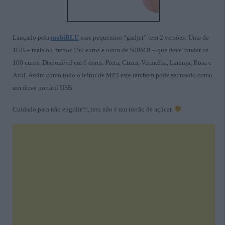
Lançado pela
mobiBLU
esse pequenino “gadjet” tem 2 versões: Uma de
1GB – mais ou menos 150 euros e outra de 500MB – que deve rondar os
100 euros. Disponível em 6 cores. Preta, Cinza, Vermelha, Laranja, Rosa e
Azul. Assim como todo o leitor de MP3 este também pode ser usado como
um drive portátil USB.
Cuidado para não engolir!!!, isto não é um torrão de açúcar.