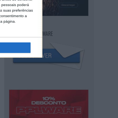
 pessoais poderá
s suas preferências
 consentimento a
da página.
NEWSLETTER PPLWARE