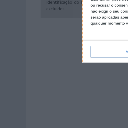
identificação do seu autor (nome comp
ou recusar o consen
excluídos.
não exigir o seu co
serão aplicadas apen
qualquer momento vol
M