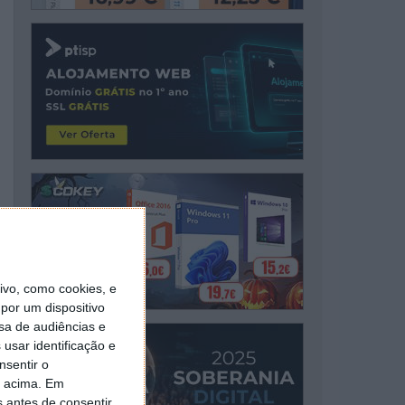
vo, como cookies, e
por um dispositivo
sa de audiências e
usar identificação e
nsentir o
o acima. Em
s antes de consentir