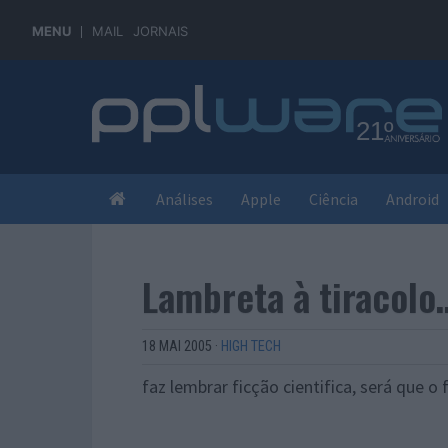
MENU
MAIL
JORNAIS
Análises
Apple
Ciência
Android
Lambreta à tiracolo
18 MAI 2005
·
HIGH TECH
faz lembrar ficção cientifica, será que o 