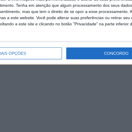
leto e endereço válido de email) também poderão ser
timento.
Tenha em atenção que algum processamento dos seus dados
nsentimento, mas que tem o direito de se opor a esse processamento. A
as a este website. Você pode alterar suas preferências ou retirar seu
tando a este site e clicando no botão "Privacidade" na parte inferior 
AIS OPÇÕES
CONCORDO