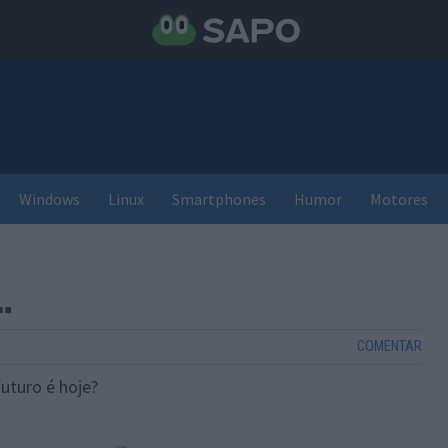
Windows
Linux
Smartphones
Humor
Motores
…
COMENTAR
futuro é hoje?