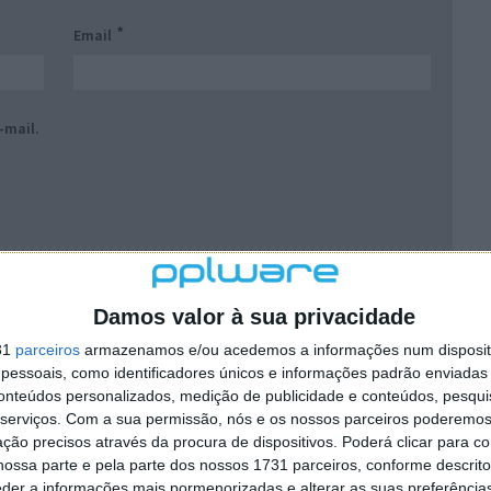
*
Email
-mail.
Damos valor à sua privacidade
ado na internet através deste sistema não reflete,
31
parceiros
armazenamos e/ou acedemos a informações num dispositi
 ou do(s) seu(s) autor(es). Os comentários publicados
essoais, como identificadores únicos e informações padrão enviadas 
integral responsabilidade e autoria dos leitores que dele
conteúdos personalizados, medição de publicidade e conteúdos, pesqui
serviços.
Com a sua permissão, nós e os nossos parceiros poderemos 
reserva-se, desde já, no direito de excluir comentários e
ção precisos através da procura de dispositivos. Poderá clicar para co
rios, caluniosos, preconceituosos ou de alguma forma
ossa parte e pela parte dos nossos 1731 parceiros, conforme descrit
ráter promocional ou inseridos no sistema sem a devida
eder a informações mais pormenorizadas e alterar as suas preferência