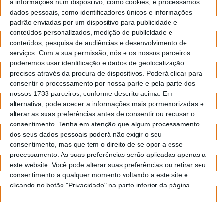
a informações num dispositivo, como cookies, e processamos
| Yang Gao, investigador da Universidade de Buffalo
dados pessoais, como identificadores únicos e informações
padrão enviadas por um dispositivo para publicidade e
Apesar de não ser garantido que esta inovação vá
conteúdos personalizados, medição de publicidade e
chegar ao mercado, um dos grandes destaques é a
conteúdos, pesquisa de audiências e desenvolvimento de
sua precisão. O protótipo do dispositivo EarEcho é
serviços.
Com a sua permissão, nós e os nossos parceiros
capaz de identificar o utilizador com mais de 95% de
poderemos usar identificação e dados de geolocalização
precisos através da procura de dispositivos. Poderá clicar para
precisão num scan de apenas um segundo. Caso o
consentir o processamento por nossa parte e pela parte dos
scanning seja feito durante três segundos, a precisão
nossos 1733 parceiros, conforme descrito acima. Em
aumenta para 97,5%.
alternativa, pode aceder a informações mais pormenorizadas e
alterar as suas preferências antes de consentir ou recusar o
A autenticação por imagem está disponível no
consentimento.
Tenha em atenção que algum processamento
Windows 10...
dos seus dados pessoais poderá não exigir o seu
consentimento, mas que tem o direito de se opor a esse
processamento. As suas preferências serão aplicadas apenas a
este website. Você pode alterar suas preferências ou retirar seu
consentimento a qualquer momento voltando a este site e
clicando no botão "Privacidade" na parte inferior da página.