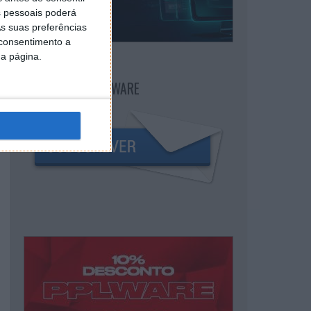
 pessoais poderá
s suas preferências
 consentimento a
da página.
NEWSLETTER PPLWARE