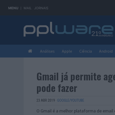
MENU
MAIL
JORNAIS
Análises
Apple
Ciência
Android
Gmail já permite ag
pode fazer
23 ABR 2019
·
GOOGLE/YOUTUBE
O Gmail é a melhor plataforma de email 