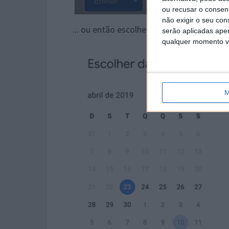
ou recusar o consen
não exigir o seu co
... ou então escolher a data e hora que p
serão aplicadas apen
qualquer momento vol
M