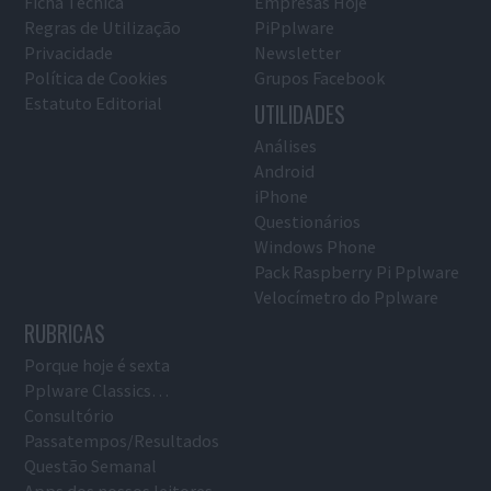
Ficha Técnica
Empresas Hoje
Regras de Utilização
PiPplware
Privacidade
Newsletter
Política de Cookies
Grupos Facebook
Estatuto Editorial
UTILIDADES
Análises
Android
iPhone
Questionários
Windows Phone
Pack Raspberry Pi Pplware
Velocímetro do Pplware
RUBRICAS
Porque hoje é sexta
Pplware Classics…
Consultório
Passatempos/Resultados
Questão Semanal
Apps dos nossos leitores