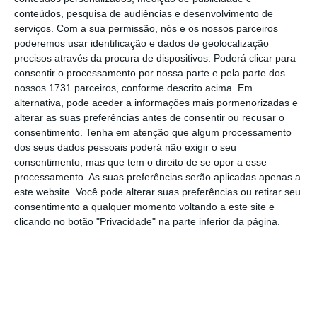
Processador: iCatch V50
conteúdos, pesquisa de audiências e desenvolvimento de
Armazenamento: microSD / SDHC / SDXC até 128
serviços.
Com a sua permissão, nós e os nossos parceiros
GB (não incluído)
poderemos usar identificação e dados de geolocalização
precisos através da procura de dispositivos. Poderá clicar para
Ecrã: LCD 2"
consentir o processamento por nossa parte e pela parte dos
Bateria: 1100 mAh
nossos 1731 parceiros, conforme descrito acima. Em
Formato de vídeo: MP4 (Codec H.264)
alternativa, pode aceder a informações mais pormenorizadas e
Resolução de imagem: 14 MP (JPEG)
alterar as suas preferências antes de consentir ou recusar o
consentimento.
Tenha em atenção que algum processamento
Resolução de vídeo: 4K a 30fps, 2K a 30fps 1080p
dos seus dados pessoais poderá não exigir o seu
a 60fps, 720 a 120/60/30fps
consentimento, mas que tem o direito de se opor a esse
Áudio: Microfone e altifalante (mono)
processamento. As suas preferências serão aplicadas apenas a
Saída de Vídeo: HDMI
este website. Você pode alterar suas preferências ou retirar seu
consentimento a qualquer momento voltando a este site e
Conectividade com Android e iOS: Wi-Fi
clicando no botão "Privacidade" na parte inferior da página.
Time Lapse: 1/3/5/10/30/60 segundos
Loop: 2/3/5 minutos
Slow Motion: 720P 120fps
USB: 2.0 para carregamento e transferência de
ficheiros