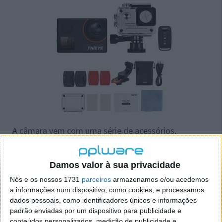
A câmara vem com uma série de acessórios,
nomeadamente, um suporte com rotação a 360º e
uma caixa estanque, que permite mergulhos até 60
metros.
Damos valor à sua privacidade
Nós e os nossos 1731
parceiros
armazenamos e/ou acedemos
a informações num dispositivo, como cookies, e processamos
dados pessoais, como identificadores únicos e informações
Especificações e funcionalidades
padrão enviadas por um dispositivo para publicidade e
conteúdos personalizados, medição de publicidade e