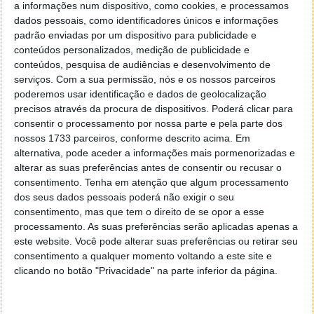
a informações num dispositivo, como cookies, e processamos
dados pessoais, como identificadores únicos e informações
Na conferência a PiSoftTech, criadora deste produto,
padrão enviadas por um dispositivo para publicidade e
além da sua apresentação reforçou a aceitação do
conteúdos personalizados, medição de publicidade e
público. Na plataforma Indiegogo, conseguiu um
conteúdos, pesquisa de audiências e desenvolvimento de
financiamento de mais de 180 mil dólares. Muito
serviços.
Com a sua permissão, nós e os nossos parceiros
além dos 20 mil necessários para o arranque do
poderemos usar identificação e dados de geolocalização
projeto.
precisos através da procura de dispositivos. Poderá clicar para
consentir o processamento por nossa parte e pela parte dos
Além disso, esta câmara, segundo o embaixador da
nossos 1733 parceiros, conforme descrito acima. Em
marca, surge como um divisor de águas. Quer ele
alternativa, pode aceder a informações mais pormenorizadas e
com isto dizer que a captação de partilha de imagens
alterar as suas preferências antes de consentir ou recusar o
consentimento.
Tenha em atenção que algum processamento
a 360º vai começar a mudar a partir daqui.
dos seus dados pessoais poderá não exigir o seu
consentimento, mas que tem o direito de se opor a esse
processamento. As suas preferências serão aplicadas apenas a
este website. Você pode alterar suas preferências ou retirar seu
consentimento a qualquer momento voltando a este site e
clicando no botão "Privacidade" na parte inferior da página.