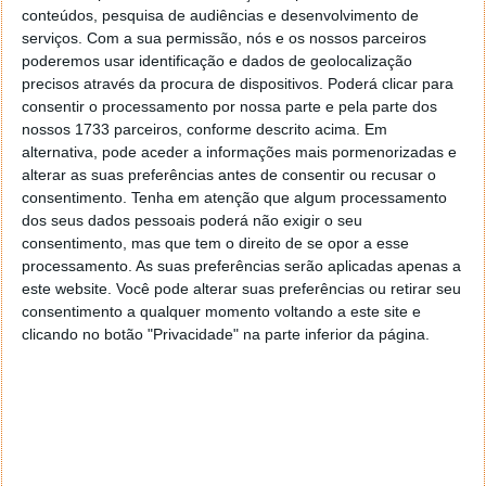
modelos que mereceram mais atenção por parte dos
conteúdos, pesquisa de audiências e desenvolvimento de
portugueses em 2016 e que fazem parte do top 5 de
serviços.
Com a sua permissão, nós e os nossos parceiros
cada categoria analisada.
poderemos usar identificação e dados de geolocalização
precisos através da procura de dispositivos. Poderá clicar para
consentir o processamento por nossa parte e pela parte dos
nossos 1733 parceiros, conforme descrito acima. Em
alternativa, pode aceder a informações mais pormenorizadas e
alterar as suas preferências antes de consentir ou recusar o
consentimento.
Tenha em atenção que algum processamento
dos seus dados pessoais poderá não exigir o seu
consentimento, mas que tem o direito de se opor a esse
processamento. As suas preferências serão aplicadas apenas a
este website. Você pode alterar suas preferências ou retirar seu
consentimento a qualquer momento voltando a este site e
clicando no botão "Privacidade" na parte inferior da página.