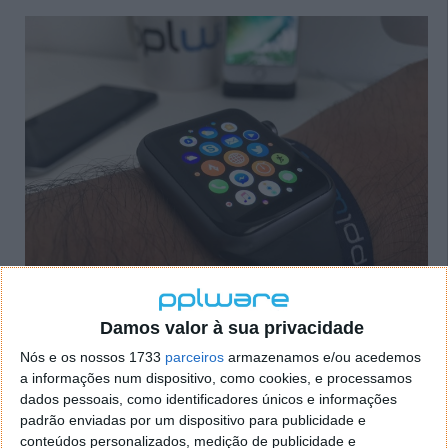
Por fim, no segmento dos PCs não parece haver
Damos valor à sua privacidade
grandes novidades. A Asus continua a ser a marca
Nós e os nossos 1733
parceiros
armazenamos e/ou acedemos
favorita dos portugueses, com quatro dos seus
a informações num dispositivo, como cookies, e processamos
modelos a ocupar o top 5.
dados pessoais, como identificadores únicos e informações
padrão enviadas por um dispositivo para publicidade e
No infográfico seguinte poderá encontrar todos os
conteúdos personalizados, medição de publicidade e