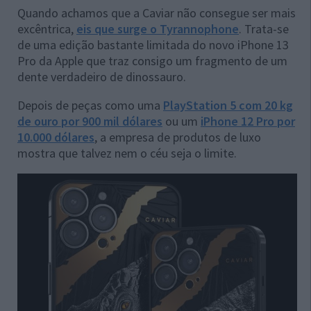
Quando achamos que a Caviar não consegue ser mais
excêntrica,
eis que surge o Tyrannophone
. Trata-se
de uma edição bastante limitada do novo iPhone 13
Pro da Apple que traz consigo um fragmento de um
dente verdadeiro de dinossauro.
Depois de peças como uma
PlayStation 5 com 20 kg
de ouro por 900 mil dólares
ou um
iPhone 12 Pro por
10.000 dólares
, a empresa de produtos de luxo
mostra que talvez nem o céu seja o limite.