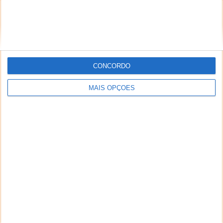
inseridos no sistema sem a devida identificação do
seu autor (nome completo e endereço válido de
email) também poderão ser excluídos.
CONCORDO
PUB
MAIS OPÇÕES