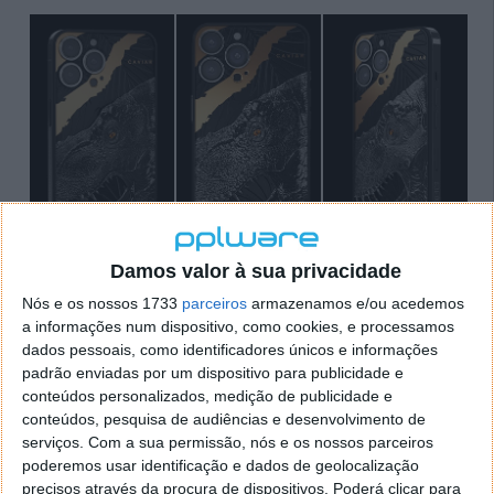
Damos valor à sua privacidade
Nós e os nossos 1733
parceiros
armazenamos e/ou acedemos
O olho do T-Rex é uma pedra de âmbar real. Mas o
a informações num dispositivo, como cookies, e processamos
grande destaque é um dos dentes da imagem do
dados pessoais, como identificadores únicos e informações
animal uma vez que nele consta um fragmento
padrão enviadas por um dispositivo para publicidade e
conteúdos personalizados, medição de publicidade e
verdadeiro de um dente de um tiranossauro real. De
conteúdos, pesquisa de audiências e desenvolvimento de
acordo com a Caviar, a peça foi retirada de um fóssil
serviços.
Com a sua permissão, nós e os nossos parceiros
com 80 milhões de anos.
poderemos usar identificação e dados de geolocalização
precisos através da procura de dispositivos. Poderá clicar para