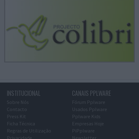
INSTITUCIONAL
CANAIS PPLWARE
Sobre Nós
Fórum Pplware
Contacto
Usados Pplware
Press Kit
Pplware Kids
Ficha Técnica
Empresas Hoje
Regras de Utilização
PiPplware
Privacidade
Newsletter