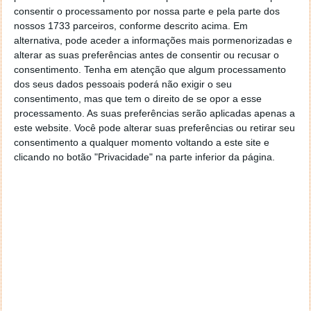
consentir o processamento por nossa parte e pela parte dos
nossos 1733 parceiros, conforme descrito acima. Em
alternativa, pode aceder a informações mais pormenorizadas e
alterar as suas preferências antes de consentir ou recusar o
consentimento.
Tenha em atenção que algum processamento
dos seus dados pessoais poderá não exigir o seu
consentimento, mas que tem o direito de se opor a esse
Já do lado de dentro, este é um iPhone 13 Pro
processamento. As suas preferências serão aplicadas apenas a
normal como outro qualquer, não tendo sofrido
este website. Você pode alterar suas preferências ou retirar seu
nenhuma alteração.
consentimento a qualquer momento voltando a este site e
clicando no botão "Privacidade" na parte inferior da página.
O Tyrannophone é uma edição extremamente
limitada pois apenas foram produzidas 7 unidades
deste equipamento. E todos os exemplares contam
com uma inscrição na zona lateral a indicar o número
da edição limitada do modelo.