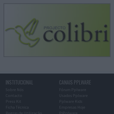
INSTITUCIONAL
CANAIS PPLWARE
Sobre Nós
Fórum Pplware
Contacto
Usados Pplware
Press Kit
Pplware Kids
Ficha Técnica
Empresas Hoje
Regras de Utilização
PiPplware