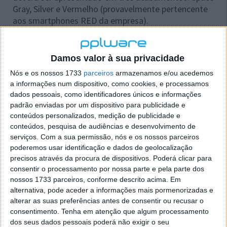
Gray, Silver e Vermelho (provavelmente pertencente
aos smartphones RED da empresa).
O preço para o iPhone SE 2 estima-se que será de
$399. Tendo em conta as especificações e a
Damos valor à sua privacidade
longevidade que os dispositivos da Apple oferecem,
Nós e os nossos 1733
parceiros
armazenamos e/ou acedemos
este terminal deverá ser comercialmente bem
a informações num dispositivo, como cookies, e processamos
sucedido!
dados pessoais, como identificadores únicos e informações
padrão enviadas por um dispositivo para publicidade e
Caso vá vender o seu iPhone para comprar o SE
conteúdos personalizados, medição de publicidade e
2, saiba o que fazer!
conteúdos, pesquisa de audiências e desenvolvimento de
serviços.
Com a sua permissão, nós e os nossos parceiros
poderemos usar identificação e dados de geolocalização
precisos através da procura de dispositivos. Poderá clicar para
consentir o processamento por nossa parte e pela parte dos
nossos 1733 parceiros, conforme descrito acima. Em
alternativa, pode aceder a informações mais pormenorizadas e
alterar as suas preferências antes de consentir ou recusar o
consentimento.
Tenha em atenção que algum processamento
dos seus dados pessoais poderá não exigir o seu