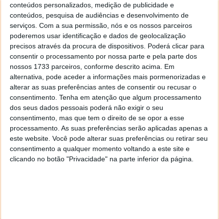
nomes.
conteúdos personalizados, medição de publicidade e
conteúdos, pesquisa de audiências e desenvolvimento de
serviços.
Com a sua permissão, nós e os nossos parceiros
poderemos usar identificação e dados de geolocalização
precisos através da procura de dispositivos. Poderá clicar para
consentir o processamento por nossa parte e pela parte dos
nossos 1733 parceiros, conforme descrito acima. Em
alternativa, pode aceder a informações mais pormenorizadas e
alterar as suas preferências antes de consentir ou recusar o
consentimento.
Tenha em atenção que algum processamento
dos seus dados pessoais poderá não exigir o seu
consentimento, mas que tem o direito de se opor a esse
processamento. As suas preferências serão aplicadas apenas a
este website. Você pode alterar suas preferências ou retirar seu
consentimento a qualquer momento voltando a este site e
clicando no botão "Privacidade" na parte inferior da página.
Esta tecnologia requer ainda a ligação de um
dispositivo com hardware Entrupy a um smartphone
para que o utilizador consiga fotografar o produto
em vários ângulos. O aparelho conta com uma lente
macro de forma a captar de forma ampliada os