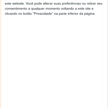
ligadas ao software do controlador. A HP diz que
este website. Você pode alterar suas preferências ou retirar seu
terão destaque numa próxima atualização de
consentimento a qualquer momento voltando a este site e
clicando no botão "Privacidade" na parte inferior da página.
aplicações agendada para o próximo ano.
Este artigo tem mais de um ano
Acompanhe o Pplware no Google Notícias
Proponha uma correção, faça uma sugestão
Autor:
Pedro Simões
Tags:
HP
IA
impressão
problemas