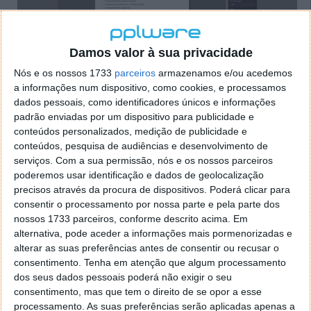
Damos valor à sua privacidade
Nós e os nossos 1733
parceiros
armazenamos e/ou acedemos
anterior
próxima
a informações num dispositivo, como cookies, e processamos
dados pessoais, como identificadores únicos e informações
O HP Print AI também utilizará inteligência artificial
padrão enviadas por um dispositivo para publicidade e
para personalizar o suporte para cada utilizador, com
conteúdos personalizados, medição de publicidade e
conteúdos, pesquisa de audiências e desenvolvimento de
a empresa a afirmar que a sua “tecnologia
serviços.
Com a sua permissão, nós e os nossos parceiros
inteligente antecipa” as necessidades dos
poderemos usar identificação e dados de geolocalização
consumidores. A HP diz que isto será especialmente
precisos através da procura de dispositivos. Poderá clicar para
útil quando se trata de configuração e para lembrar
consentir o processamento por nossa parte e pela parte dos
as preferências do utilizador.
nossos 1733 parceiros, conforme descrito acima. Em
alternativa, pode aceder a informações mais pormenorizadas e
Existe também um chatbot que permite consultas
alterar as suas preferências antes de consentir ou recusar o
baseadas na linguagem, que funciona a partir de um
consentimento.
Tenha em atenção que algum processamento
LLM proprietário a que a empresa chama “modelo de
dos seus dados pessoais poderá não exigir o seu
linguagem de impressão”. Portanto, é tecnicamente
consentimento, mas que tem o direito de se opor a esse
um PLM. Por enquanto, estas ferramentas estão
processamento. As suas preferências serão aplicadas apenas a