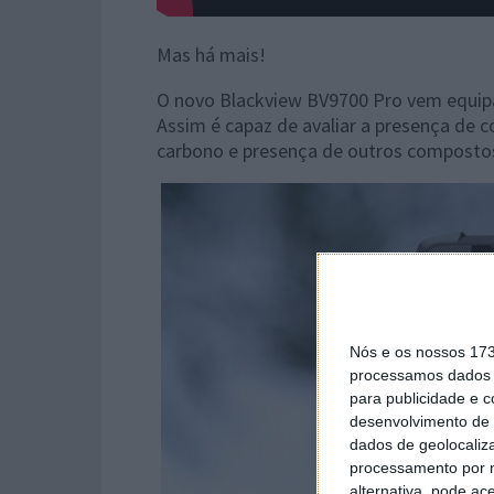
Mas há mais!
O novo Blackview BV9700 Pro vem equipa
Assim é capaz de avaliar a presença de c
carbono e presença de outros composto
Nós e os nossos 17
processamos dados p
para publicidade e 
desenvolvimento de 
dados de geolocaliza
processamento por n
alternativa, pode ac