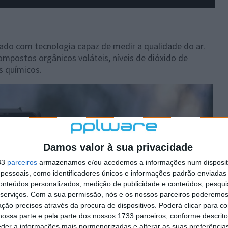
do com tecnologia capaz de medir a qualidade do ar.
ompostos orgânicos voláteis, níveis de dióxido de
s químicos.
Damos valor à sua privacidade
33
parceiros
armazenamos e/ou acedemos a informações num dispositi
essoais, como identificadores únicos e informações padrão enviadas 
conteúdos personalizados, medição de publicidade e conteúdos, pesqui
serviços.
Com a sua permissão, nós e os nossos parceiros poderemos 
ção precisos através da procura de dispositivos. Poderá clicar para co
ossa parte e pela parte dos nossos 1733 parceiros, conforme descrit
eder a informações mais pormenorizadas e alterar as suas preferência