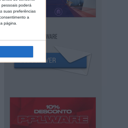
 pessoais poderá
s suas preferências
 consentimento a
da página.
NEWSLETTER PPLWARE