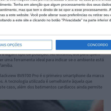
timento.
Tenha em atenção que algum processamento dos seus dados
nsentimento, mas que tem o direito de se opor a esse processamento. A
as a este website. Você pode alterar suas preferências ou retirar seu
tando a este site e clicando no botão "Privacidade" na parte inferior 
icado para pessoas que têm profissões em condições
AIS OPÇÕES
CONCORDO
á ser uma excelente ajuda em muitos cenários em que
os a algum tipo de poluição. No entanto, até para quem
 ser uma ferramenta ideal para indicar se o ambiente está
família.
Blackview BV9700 Pro é o primeiro smartphone da marca
s. A tecnologia utilizada é semelhante àquela que
te caso, além dos batimentos cardíacos ainda permite