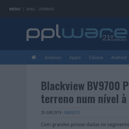
MENU
MAIL
JORNAIS
Análises
Apple
Ciência
Android
Blackview BV9700 P
terreno num nível à
29 JUN 2019
·
GADGETS
Com grandes provas dadas no segmento