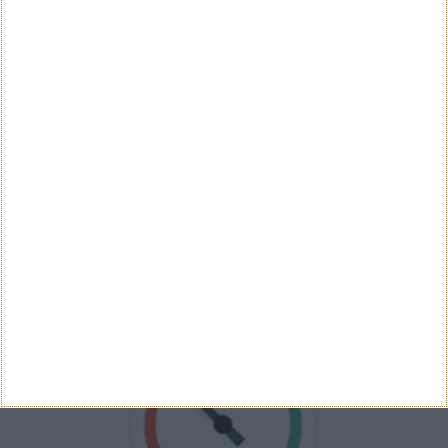
Sim
Não
Ver Resultados
Arquivo de Questões
PUB
VELOCÍMETRO PPLWARE