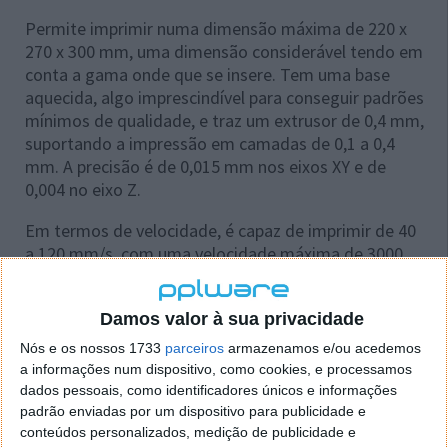
Permite imprimir numa dimensão máxima de 220 x
270 x 300 mm, uma dimensão considerável tendo em
conta a gama onde que se insere. Tem uma base
aquecida, algo imprescindível para conseguir padrões
mínimos de qualidade, e traz um extrusor de 0,4 mm,
suportando a impressão em camadas de 0,1 a 0,4
mm. A precisão é de 0,015 mm nos eixos XY e de
0,004 no eixo Z.
Em termos de velocidade, é capaz de imprimir de 40
a 120 mm/s, com uma velocidade máxima de 3000
mm/min nos eixos XY e 200 mm/min no eixo Z.
Damos valor à sua privacidade
Nós e os nossos 1733
parceiros
armazenamos e/ou acedemos
a informações num dispositivo, como cookies, e processamos
dados pessoais, como identificadores únicos e informações
padrão enviadas por um dispositivo para publicidade e
conteúdos personalizados, medição de publicidade e