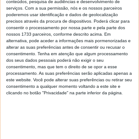
conteúdos, pesquisa de audiências e desenvolvimento de
serviços.
Com a sua permissão, nós e os nossos parceiros
poderemos usar identificação e dados de geolocalização
precisos através da procura de dispositivos. Poderá clicar para
consentir o processamento por nossa parte e pela parte dos
nossos 1733 parceiros, conforme descrito acima. Em
alternativa, pode aceder a informações mais pormenorizadas e
Traz 23 peças, necessárias à montagem da
alterar as suas preferências antes de consentir ou recusar o
impressora, e adicionalmente traz 2 rolos de
consentimento.
Tenha em atenção que algum processamento
dos seus dados pessoais poderá não exigir o seu
filamento de 10 metros cada e um cartão de
consentimento, mas que tem o direito de se opor a esse
memória de 8 GB onde estão incluídas as instruções
processamento. As suas preferências serão aplicadas apenas a
de montagem, o software e vários ficheiros de teste
este website. Você pode alterar suas preferências ou retirar seu
necessários à utilização da impressora.
consentimento a qualquer momento voltando a este site e
clicando no botão "Privacidade" na parte inferior da página.
Utiliza o software Cura, compatível com Windows,
MacOS e Linux, mas poderão ser utilizados outros
softwares compatíveis com G-code e STL. A Anet E10
pode ser utilizada em modo offline, recorrendo à
impressão via cartão de memória, ou então via USB
ligada ao computador.