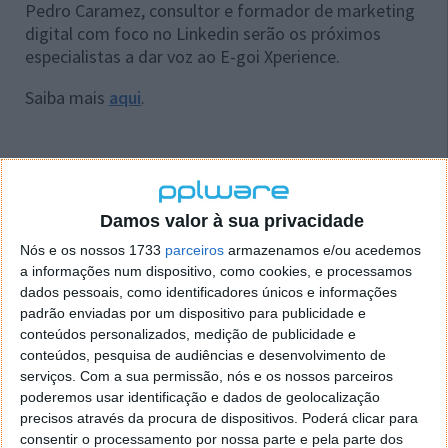
Pedro Caramez, consultor e formador de marketing
digital com foco no Linkedin serão os próximos
especialistas a dar voz ao E-goi Xperience.
Saiba mais
aqui
.
Este artigo tem mais de um ano
Damos valor à sua privacidade
Nós e os nossos 1733
parceiros
armazenamos e/ou acedemos
Acompanhe o Pplware no Google Notícias
a informações num dispositivo, como cookies, e processamos
dados pessoais, como identificadores únicos e informações
padrão enviadas por um dispositivo para publicidade e
Proponha uma correção, faça uma sugestão
conteúdos personalizados, medição de publicidade e
conteúdos, pesquisa de audiências e desenvolvimento de
serviços.
Com a sua permissão, nós e os nossos parceiros
Autor:
Maria Inês Coelho
poderemos usar identificação e dados de geolocalização
precisos através da procura de dispositivos. Poderá clicar para
consentir o processamento por nossa parte e pela parte dos