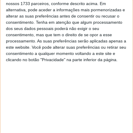
nossos 1733 parceiros, conforme descrito acima. Em
Tags:
e-goi
E-goi Xperience
Web Push
alternativa, pode aceder a informações mais pormenorizadas e
alterar as suas preferências antes de consentir ou recusar o
consentimento.
Tenha em atenção que algum processamento
PRÓXIMO ARTIGO
dos seus dados pessoais poderá não exigir o seu
Google revela que programadores podem ler e
consentimento, mas que tem o direito de se opor a esse
partilhar os emails do Gmail
processamento. As suas preferências serão aplicadas apenas a
este website. Você pode alterar suas preferências ou retirar seu
consentimento a qualquer momento voltando a este site e
ARTIGO ANTERIOR
clicando no botão "Privacidade" na parte inferior da página.
Xiaomi admite que mostra publicidade na MIUI e
alerta que esta veio para ficar