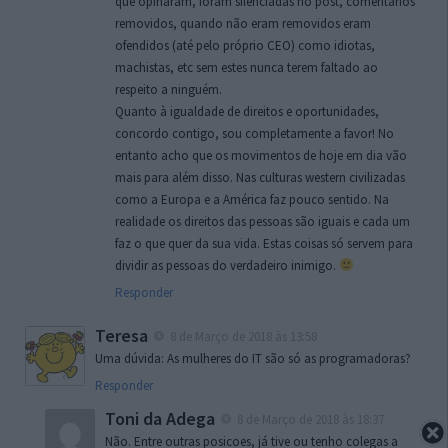
que opinaram, foram silenciadas no post, comentários
removidos, quando não eram removidos eram
ofendidos (até pelo próprio CEO) como idiotas,
machistas, etc sem estes nunca terem faltado ao
respeito a ninguém.
Quanto à igualdade de direitos e oportunidades,
concordo contigo, sou completamente a favor! No
entanto acho que os movimentos de hoje em dia vão
mais para além disso. Nas culturas western civilizadas
como a Europa e a América faz pouco sentido. Na
realidade os direitos das pessoas são iguais e cada um
faz o que quer da sua vida. Estas coisas só servem para
dividir as pessoas do verdadeiro inimigo.
Responder
Teresa
8 de Março de 2018 às 13:58
Uma dúvida: As mulheres do IT são só as programadoras?
Responder
Toni da Adega
8 de Março de 2018 às 18:37
Não. Entre outras posicoes, já tive ou tenho colegas a