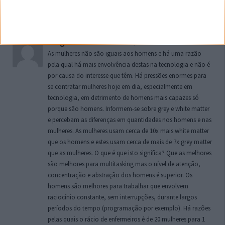
Matemática e Informática e Serviços respectivamente.
Responder
Tiago Soares
8 de Março de 2018 às 13:50
As mulheres não são iguais aos homens e há uma razão
pela qual há mais envolvência destas na tecnologia e não é
por causa do interesse que têm. Há pressões enormes para
se contratar mulheres hoje em dia, especialmente em
tecnologia, em detrimento de homens mais capazes só
porque são homens. Informem-se sobre grey e white matter
e percebam as diferenças em quantidades nos homens e nas
mulheres. As mulheres usam cerca de 10x mais white matter
que os homens e estes usam cerca de mais de 7x grey matter
que as mulheres. O que é que isto significa? Que as melhores
são melhores para multitasking mas o nível de atenção,
concentração e abstração dos homens é superior. Os
homens são melhores para trabalhar que envolvem
raciocínio constante, sem interrupções, durante largos
períodos do tempo (programação por exemplo). Há razões
pelas quais o rácio de enfermeiros é de 20 mulheres para 1