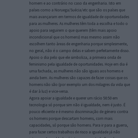
homem e ao contrário no caso da engenharia. Isto em
países como a Noruega/Suécia/etc que são os países que
mais avançaram em termos de igualdade de oportunidades
para as mulheres. As mulheres têm toda a escolha e todo o
apoio para seguirem o que querem (têm mais apoio
incondicional que os homens) mas mesmo assim não
escolhem tanto àreas de engenharia porque simplesmente,
no geral, não é o campo delas e sabem perfeitamente disso.
Apoio o dia pelo que ele simboliza, a primeira onda de
feminismo pela igualdade de oportunidades. Hoje em dia é
uma fachada, as mulheres não são iguais aos homens e
ainda bem. As mulheres são capazes de fazer coisas que os
homens não são (por exemplo um dos milagres da vida que
é dar à luz) e vice-versa.
Agora apoiar a igualdade e querer um rácio 50:50 em
tecnologia só porque sim não é igualdade, nem é justo. É
pouco eficiente e é mesmo discriminação de género contra
os homens porque descartam homens, com mais
capacidades, só porque são homens. Para ir para a guerra,
para fazer certos trabalhos de risco a igualdade já não