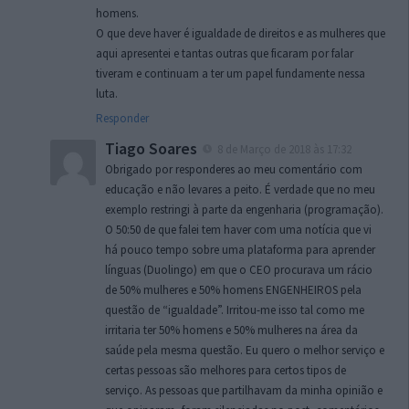
homens.
O que deve haver é igualdade de direitos e as mulheres que
aqui apresentei e tantas outras que ficaram por falar
tiveram e continuam a ter um papel fundamente nessa
luta.
Responder
Tiago Soares
8 de Março de 2018 às 17:32
Obrigado por responderes ao meu comentário com
educação e não levares a peito. É verdade que no meu
exemplo restringi à parte da engenharia (programação).
O 50:50 de que falei tem haver com uma notícia que vi
há pouco tempo sobre uma plataforma para aprender
línguas (Duolingo) em que o CEO procurava um rácio
de 50% mulheres e 50% homens ENGENHEIROS pela
questão de “igualdade”. Irritou-me isso tal como me
irritaria ter 50% homens e 50% mulheres na área da
saúde pela mesma questão. Eu quero o melhor serviço e
certas pessoas são melhores para certos tipos de
serviço. As pessoas que partilhavam da minha opinião e