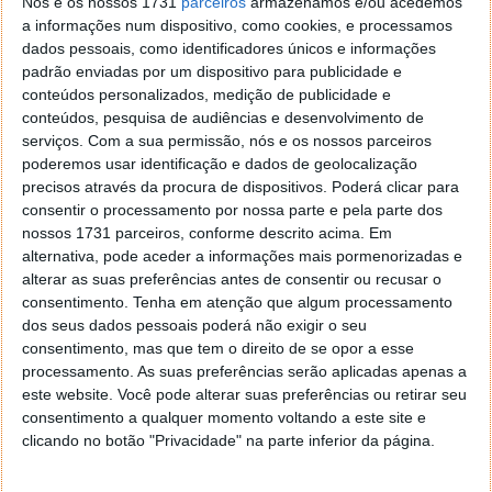
Nós e os nossos 1731
parceiros
armazenamos e/ou acedemos
Com a revolução dos computadores, apesar de hoje
a informações num dispositivo, como cookies, e processamos
haver menos pessoas a programar antes dos 16 anos,
dados pessoais, como identificadores únicos e informações
a verdade é que já não existe uma disparidade tão
padrão enviadas por um dispositivo para publicidade e
grande entre géneros.
conteúdos personalizados, medição de publicidade e
conteúdos, pesquisa de audiências e desenvolvimento de
serviços.
Com a sua permissão, nós e os nossos parceiros
poderemos usar identificação e dados de geolocalização
precisos através da procura de dispositivos. Poderá clicar para
consentir o processamento por nossa parte e pela parte dos
nossos 1731 parceiros, conforme descrito acima. Em
alternativa, pode aceder a informações mais pormenorizadas e
alterar as suas preferências antes de consentir ou recusar o
consentimento.
Tenha em atenção que algum processamento
dos seus dados pessoais poderá não exigir o seu
consentimento, mas que tem o direito de se opor a esse
processamento. As suas preferências serão aplicadas apenas a
este website. Você pode alterar suas preferências ou retirar seu
No entanto, há uma verdade inevitável: as mulheres
consentimento a qualquer momento voltando a este site e
clicando no botão "Privacidade" na parte inferior da página.
continuam a progredir menos na carreira que os
homens, em qualquer faixa etária. Este facto está