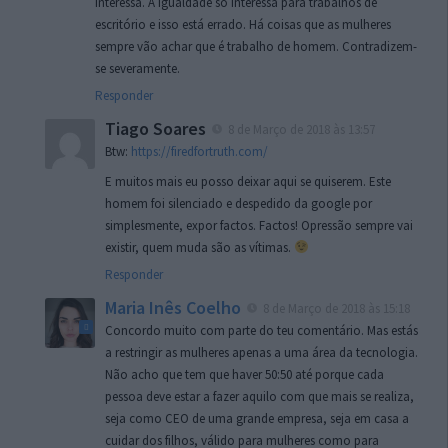
interessa. A igualdade só interessa para trabalhos de
escritório e isso está errado. Há coisas que as mulheres
sempre vão achar que é trabalho de homem. Contradizem-
se severamente.
Responder
Tiago Soares
8 de Março de 2018 às 13:57
Btw:
https://firedfortruth.com/
E muitos mais eu posso deixar aqui se quiserem. Este
homem foi silenciado e despedido da google por
simplesmente, expor factos. Factos! Opressão sempre vai
existir, quem muda são as vítimas.
Responder
Maria Inês Coelho
8 de Março de 2018 às 15:18
Concordo muito com parte do teu comentário. Mas estás
a restringir as mulheres apenas a uma área da tecnologia.
Não acho que tem que haver 50:50 até porque cada
pessoa deve estar a fazer aquilo com que mais se realiza,
seja como CEO de uma grande empresa, seja em casa a
cuidar dos filhos, válido para mulheres como para