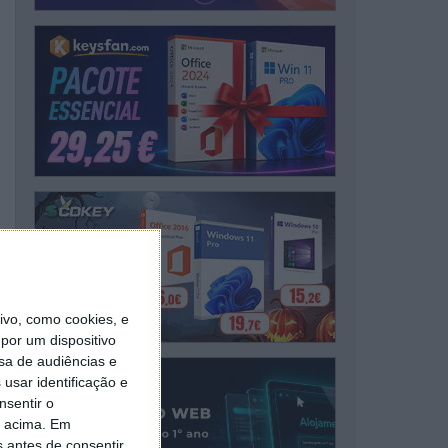
vo, como cookies, e
por um dispositivo
sa de audiências e
usar identificação e
nsentir o
o acima. Em
s antes de consentir