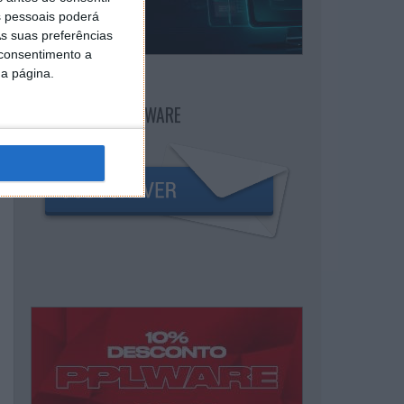
 pessoais poderá
s suas preferências
 consentimento a
da página.
NEWSLETTER PPLWARE