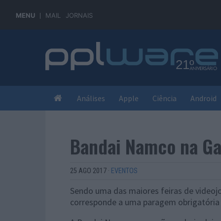
MENU
MAIL
JORNAIS
Análises
Apple
Ciência
Android
Bandai Namco na G
25 AGO 2017
·
EVENTOS
Sendo uma das maiores feiras de video
corresponde a uma paragem obrigatória 