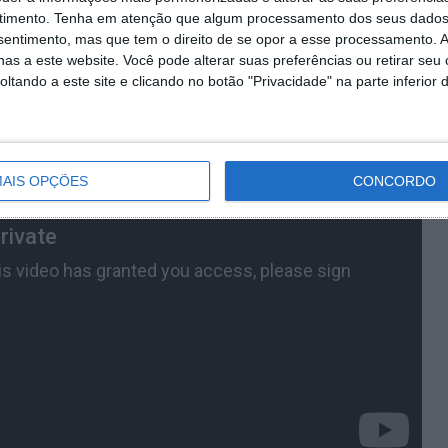
 3 carros: Ferrari LaFerrari em Nurburgring; Porsche
timento.
Tenha em atenção que algum processamento dos seus dados
ault 3.5 em Circuit of The Americas.
nsentimento, mas que tem o direito de se opor a esse processamento. A
as a este website. Você pode alterar suas preferências ou retirar seu
tando a este site e clicando no botão "Privacidade" na parte inferior 
AIS OPÇÕES
CONCORDO