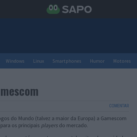
Windows
Linux
Smartphones
Humor
Motores
amescom
COMENTAR
jogos do Mundo (talvez a maior da Europa) a Gamescom
para os principais
players
do mercado.