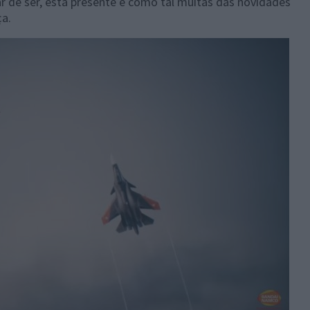
 de ser, está presente e como tal muitas das novidades
a.