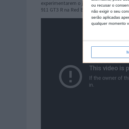
experimentarem o jogo em 3 pistas e com
ou recusar o consen
911 GT3 R na Red Bull Ring e Formula Ren
não exigir o seu co
serão aplicadas apen
qualquer momento vol
M