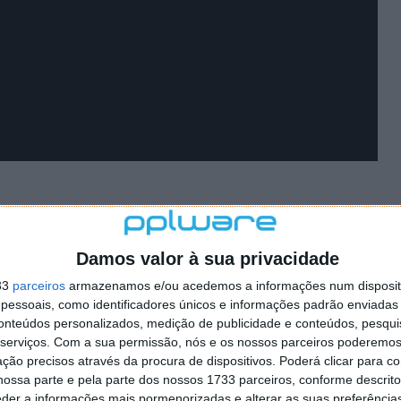
Damos valor à sua privacidade
tivas para este final de ano sendo um dos jogos mais
ontou com uma área livre de
hands-on
com 28 estações
33
parceiros
armazenamos e/ou acedemos a informações num dispositi
s com 6 simuladores CXC com três ecrãs, e um ecrã
essoais, como identificadores únicos e informações padrão enviadas 
conteúdos personalizados, medição de publicidade e conteúdos, pesqui
ijogador ao vivo (usando o novo Director Mode em
serviços.
Com a sua permissão, nós e os nossos parceiros poderemos 
a oportunidade de estar nas filas da frente em
ção precisos através da procura de dispositivos. Poderá clicar para co
trelas de
esports
e com a equipa de desenvolvimento de
ossa parte e pela parte dos nossos 1733 parceiros, conforme descrit
rea de
hands-on
deu aos participantes a possibilidade de
eder a informações mais pormenorizadas e alterar as suas preferência