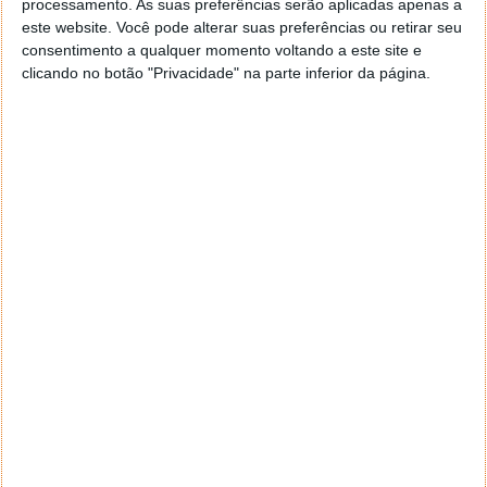
processamento. As suas preferências serão aplicadas apenas a
este website. Você pode alterar suas preferências ou retirar seu
consentimento a qualquer momento voltando a este site e
clicando no botão "Privacidade" na parte inferior da página.
O Tilt não pretende substituir ferramentas como o
Firebug ou outras. É sim uma forma diferentes de
mostrar os componentes das páginas, recorrendo a
uma nova tecnologia, o WebGL e para o poderem