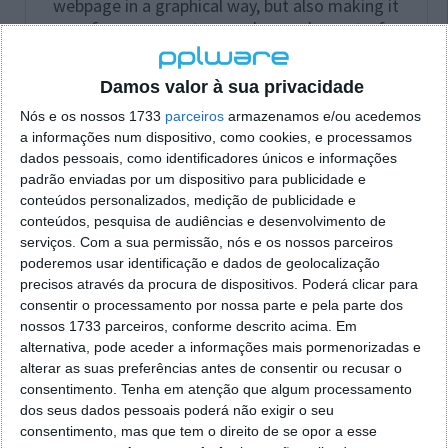
webpage in a graphical way, but also making it
easy for someone to see obscured or out-of-
page elements. Moreover, besides the 3D
stacks, various information is available on
Damos valor à sua privacidade
request, regarding each node’s type, id, class,
Nós e os nossos 1733
parceiros
armazenamos e/ou acedemos
or other attributes if available, providing a
a informações num dispositivo, como cookies, e processamos
way to inspect (and edit) the inner HTML and
dados pessoais, como identificadores únicos e informações
other properties.
padrão enviadas por um dispositivo para publicidade e
conteúdos personalizados, medição de publicidade e
conteúdos, pesquisa de audiências e desenvolvimento de
serviços.
Com a sua permissão, nós e os nossos parceiros
Vejam no vídeo abaixo a forma de usar o Tilt e como
poderemos usar identificação e dados de geolocalização
ele vos pode ajudar a compreender e verificar quais
precisos através da procura de dispositivos. Poderá clicar para
os elementos que compõem uma página.
consentir o processamento por nossa parte e pela parte dos
nossos 1733 parceiros, conforme descrito acima. Em
alternativa, pode aceder a informações mais pormenorizadas e
alterar as suas preferências antes de consentir ou recusar o
consentimento.
Tenha em atenção que algum processamento
dos seus dados pessoais poderá não exigir o seu
consentimento, mas que tem o direito de se opor a esse