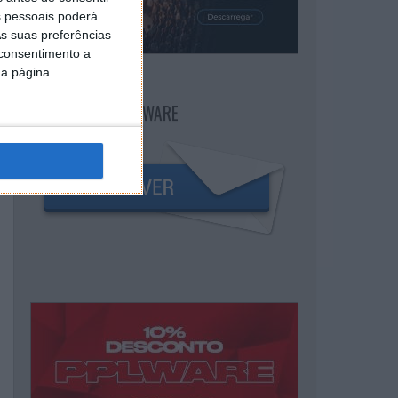
 pessoais poderá
s suas preferências
 consentimento a
da página.
NEWSLETTER PPLWARE