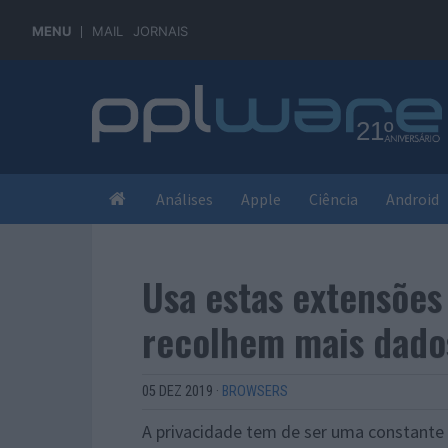
MENU
MAIL
JORNAIS
Análises
Apple
Ciência
Android
Usa estas extensões
recolhem mais dado
05 DEZ 2019
·
BROWSERS
A privacidade tem de ser uma constante n