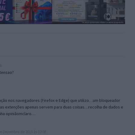
6
xtensao?
nção nos navegadores (Firefox e Edge) que utilizo…um bloqueador
% das extenções apenas servem para duas coisas…recolha de dados e
inha opiniãomclaro…
e Dezembro de 2019 às 12:08