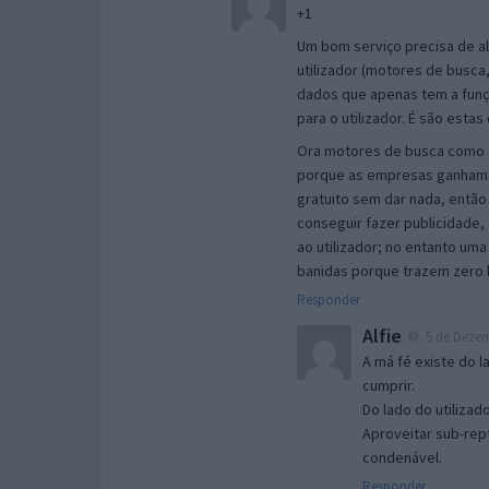
+1
Um bom serviço precisa de a
utilizador (motores de busca
dados que apenas tem a funç
para o utilizador. É são esta
Ora motores de busca como go
porque as empresas ganham di
gratuito sem dar nada, entã
conseguir fazer publicidade,
ao utilizador; no entanto um
banidas porque trazem zero b
Responder
Alfie
5 de Dezem
A má fé existe do l
cumprir.
Do lado do utilizad
Aproveitar sub-rep
condenável.
Responder