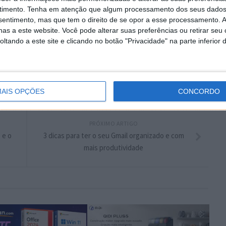
timento.
Tenha em atenção que algum processamento dos seus dados
plware no Google Notícias
nsentimento, mas que tem o direito de se opor a esse processamento. A
as a este website. Você pode alterar suas preferências ou retirar seu
tando a este site e clicando no botão "Privacidade" na parte inferior 
Autor:
Pedro Simões
AIS OPÇÕES
CONCORDO
PRÓXIMO ARTIGO
 e o
3 dicas para ter o seu Gmail organizado e com
mais produtividade