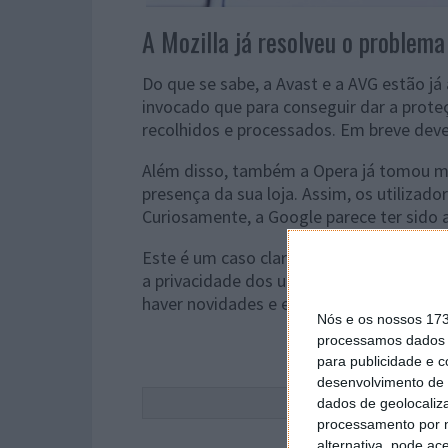
A Mozilla já resolveu o problema
Do que se sabe, a Avast e a AVG estão já 
invocado que para conseguir dar a prote
recolhidos e processados. Em breve devem
Além disso, também a Opera já tomou me
presença da sua loja. Assim, os utiliza
Curiosamente, a Google parece ter sido
Este é um caso claro em que os dados p
a privacidade dos utilizadores e até as 
haver novidades e este caso será poster
Nós e os nossos 17
processamos dados p
para publicidade e 
desenvolvimento de 
Este
dados de geolocaliza
processamento por n
alternativa, pode ac