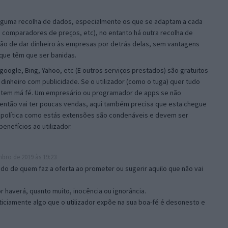
lguma recolha de dados, especialmente os que se adaptam a cada
, comparadores de preços, etc), no entanto há outra recolha de
ão de dar dinheiro às empresas por detrás delas, sem vantagens
s que têm que ser banidas.
ogle, Bing, Yahoo, etc (E outros serviços prestados) são gratuitos
nheiro com publicidade. Se o utilizador (como o tuga) quer tudo
o tem má fé. Um empresário ou programador de apps se não
 então vai ter poucas vendas, aqui também precisa que esta chegue
a política como estás extensões são condenáveis e devem ser
enefícios ao utilizador.
bro de 2019 às 19:23
ado de quem faz a oferta ao prometer ou sugerir aquilo que não vai
or haverá, quanto muito, inocência ou ignorância.
ticiamente algo que o utilizador expõe na sua boa-fé é desonesto e