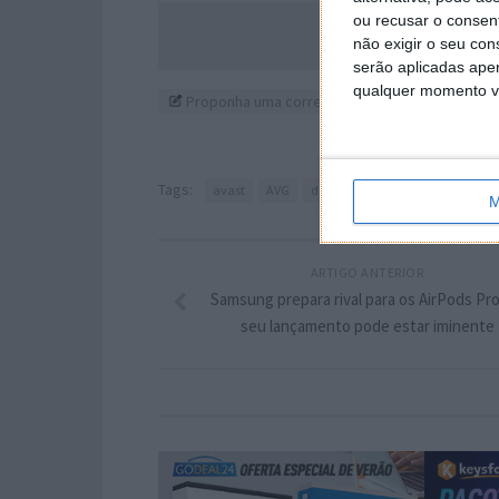
ou recusar o consen
Acompanhe o P
não exigir o seu co
serão aplicadas apen
qualquer momento vol
Proponha uma correção, faça uma sugestão
Tags:
avast
AVG
dados
firefox
mozilla
M
ARTIGO ANTERIOR
Samsung prepara rival para os AirPods Pro
seu lançamento pode estar iminente