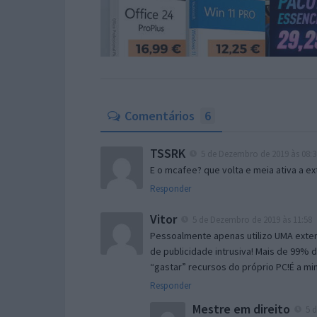
Comentários
6
TSSRK
5 de Dezembro de 2019 às 08:3
E o mcafee? que volta e meia ativa a e
Responder
Vitor
5 de Dezembro de 2019 às 11:58
Pessoalmente apenas utilizo UMA exte
de publicidade intrusiva! Mais de 99
“gastar” recursos do próprio PC!É a m
Responder
Mestre em direito
5 d