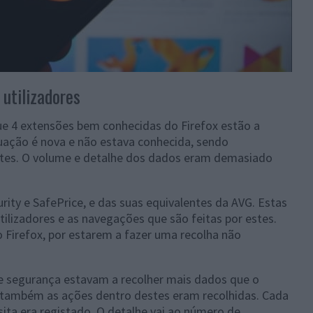
utilizadores
e 4 extensões bem conhecidas do Firefox estão a
tuação é nova e não estava conhecida, sendo
ntes. O volume e detalhe dos dados eram demasiado
ity e SafePrice, e das suas equivalentes da AVG. Estas
ilizadores e as navegações que são feitas por estes.
o Firefox, por estarem a fazer uma recolha não
de segurança estavam a recolher mais dados que o
, também as ações dentro destes eram recolhidas. Cada
isita era registado. O detalhe vai ao número de