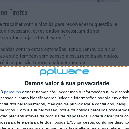
 no Firefox
a trabalhar com a Mozilla para resolver esta questão. é
ção necessária, estes dados necessitam de ser
 voltar à loja estas 4 extensões.
didas contra estas extensões, tendo removido a sua
dores estão também sem acesso a esta recolha de dados.
 a única que não tomou qualquer medida.
arecem ser necessários. No entanto, colocam em causa
regras dos próprios browsers. Nos próximos dias vão
Damos valor à sua privacidade
iormente esclarecido.
33
parceiros
armazenamos e/ou acedemos a informações num dispositi
essoais, como identificadores únicos e informações padrão enviadas 
conteúdos personalizados, medição de publicidade e conteúdos, pesqui
serviços.
Com a sua permissão, nós e os nossos parceiros poderemos 
 artigo tem mais de um ano
ção precisos através da procura de dispositivos. Poderá clicar para co
ossa parte e pela parte dos nossos 1733 parceiros, conforme descrit
eder a informações mais pormenorizadas e alterar as suas preferência