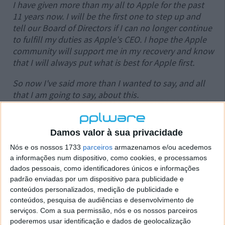
I have given more than my all to Apple for the past
11 years now. I will be the first one to step up and
tell our Board of Directors if I can no longer continue
to fulfill my duties as Apple's CEO. I hope the Apple
community will support me in my recovery and know
that I will always put what is best for Apple first.
So now I've said more than I wanted to say, and all
that I am going to say, about this.
Steve
Damos valor à sua privacidade
Steve Jobs termina dizendo que colocará sempre os
interesses da Apple em primeiro lugar e, caso
Nós e os nossos 1733
parceiros
armazenamos e/ou acedemos
considere já não ser capaz de exercer as suas
a informações num dispositivo, como cookies, e processamos
dados pessoais, como identificadores únicos e informações
funções, saberá passar o testemunho a outro.
padrão enviadas por um dispositivo para publicidade e
conteúdos personalizados, medição de publicidade e
conteúdos, pesquisa de audiências e desenvolvimento de
serviços.
Com a sua permissão, nós e os nossos parceiros
Este artigo tem mais de um ano
poderemos usar identificação e dados de geolocalização