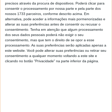
precisos através da procura de dispositivos. Poderá clicar para
consentir o processamento por nossa parte e pela parte dos
nossos 1733 parceiros, conforme descrito acima. Em
Acompanhe o Pplware no Google Notícias
alternativa, pode aceder a informações mais pormenorizadas e
alterar as suas preferências antes de consentir ou recusar o
consentimento.
Tenha em atenção que algum processamento
Proponha uma correção, faça uma sugestão
dos seus dados pessoais poderá não exigir o seu
consentimento, mas que tem o direito de se opor a esse
Autor:
Ricardo Ferreira
processamento. As suas preferências serão aplicadas apenas a
este website. Você pode alterar suas preferências ou retirar seu
consentimento a qualquer momento voltando a este site e
clicando no botão "Privacidade" na parte inferior da página.
Tags:
Apple
steve jobs
PRÓXIMO ARTIGO
Quicksys RegDefrag 2.2
ARTIGO ANTERIOR
Experimente: emesene2