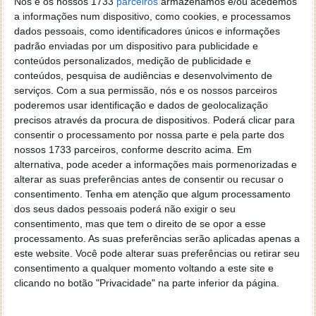
Nós e os nossos 1733
parceiros
armazenamos e/ou acedemos
a informações num dispositivo, como cookies, e processamos
dados pessoais, como identificadores únicos e informações
Este artigo tem mais de um ano
padrão enviadas por um dispositivo para publicidade e
conteúdos personalizados, medição de publicidade e
conteúdos, pesquisa de audiências e desenvolvimento de
serviços.
Com a sua permissão, nós e os nossos parceiros
Acompanhe o Pplware no Google Notícias
poderemos usar identificação e dados de geolocalização
precisos através da procura de dispositivos. Poderá clicar para
consentir o processamento por nossa parte e pela parte dos
Proponha uma correção, faça uma sugestão
nossos 1733 parceiros, conforme descrito acima. Em
alternativa, pode aceder a informações mais pormenorizadas e
Autor:
Pedro Simões
alterar as suas preferências antes de consentir ou recusar o
consentimento.
Tenha em atenção que algum processamento
dos seus dados pessoais poderá não exigir o seu
consentimento, mas que tem o direito de se opor a esse
Tags:
acórdão
acordo
Apple
pagar
samsung
tribunal
processamento. As suas preferências serão aplicadas apenas a
este website. Você pode alterar suas preferências ou retirar seu
consentimento a qualquer momento voltando a este site e
clicando no botão "Privacidade" na parte inferior da página.
PRÓXIMO ARTIGO
Google já deixa testar aplicações Android nos seus