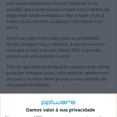
para desenvolvimentos futuros. Pode ler-se no
acórdão que a empresa sul-coreana tem o direito de
exigir mais tarde reembolsos. Mas a Apple, mais à
frente no documento, acaba por contradizer este
ponto.
Este é um valor muito baixo para as pretensões
iniciais da Apple mas, a verdade, é que termina um
caso que se vem a arrasar desde 2011 e que não
estava com uma solução à vista.
À luz do que está na declaração conjunta e de outras
posições tomadas antes, este pode ser apenas mais
um passo no meio deste processo e na verdade ele
não estará terminado.
Esta é uma guerra que dura há vários anos, com
várias frentes, e que dificilmente será resolvida de
forma definitiva no futuro.
Damos valor à sua privacidade