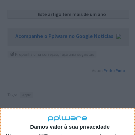
Este artigo tem mais de um ano
Acompanhe o Pplware no Google Notícias
Proponha uma correção, faça uma sugestão
Autor:
Pedro Pinto
Tags:
Apple
PRÓXIMO ARTIGO
“123456” volta a ser a password do ano em 2016
Damos valor à sua privacidade