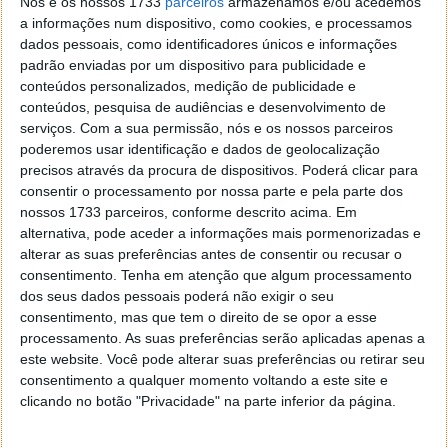
Nós e os nossos 1733
parceiros
armazenamos e/ou acedemos
a informações num dispositivo, como cookies, e processamos
ARTIGO ANTERIOR
dados pessoais, como identificadores únicos e informações
Apresentação da Nintendo Switch
padrão enviadas por um dispositivo para publicidade e
conteúdos personalizados, medição de publicidade e
conteúdos, pesquisa de audiências e desenvolvimento de
serviços.
Com a sua permissão, nós e os nossos parceiros
poderemos usar identificação e dados de geolocalização
precisos através da procura de dispositivos. Poderá clicar para
consentir o processamento por nossa parte e pela parte dos
nossos 1733 parceiros, conforme descrito acima. Em
alternativa, pode aceder a informações mais pormenorizadas e
alterar as suas preferências antes de consentir ou recusar o
consentimento.
Tenha em atenção que algum processamento
dos seus dados pessoais poderá não exigir o seu
consentimento, mas que tem o direito de se opor a esse
processamento. As suas preferências serão aplicadas apenas a
Comentários
72
este website. Você pode alterar suas preferências ou retirar seu
consentimento a qualquer momento voltando a este site e
Gonçalo Damas
clicando no botão "Privacidade" na parte inferior da página.
13 de Janeiro de 2017 às 21:34
lmao