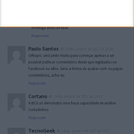
Responder
Sujeito
14 de Janeiro de 2017 às 13:25
Oh Jorge…Que tu não saibas tudo bem. Mas pelo menos
investiga antes de falar.
Responder
Paulo Santos
14 de Janeiro de 2017 às 15:00
Offtopic: será pedir muito para começar apenas a ser
possível publicar comentários desde que registados no
Facebook ou afins. Seria a forma de acabar com os papas
comentários, acho eu.
Responder
Cortano
14 de Janeiro de 2017 às 15:59
A BCG só demonstra uma fraca capacidade de análise.
Coitadinhos
Responder
TecnoGeek
14 de Janeiro de 2017 às 19:23