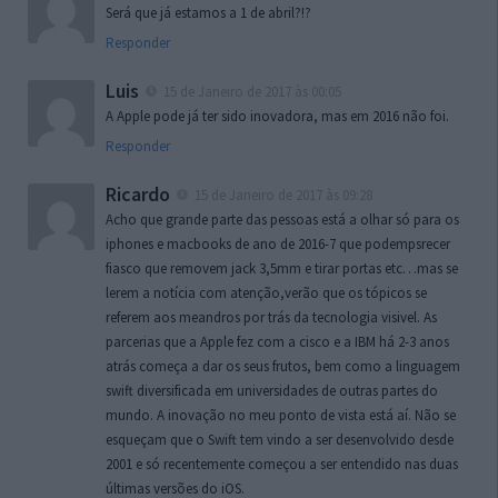
Será que já estamos a 1 de abril?!?
Responder
Luis
15 de Janeiro de 2017 às 00:05
A Apple pode já ter sido inovadora, mas em 2016 não foi.
Responder
Ricardo
15 de Janeiro de 2017 às 09:28
Acho que grande parte das pessoas está a olhar só para os
iphones e macbooks de ano de 2016-7 que podempsrecer
fiasco que removem jack 3,5mm e tirar portas etc…mas se
lerem a notícia com atenção,verão que os tópicos se
referem aos meandros por trás da tecnologia visivel. As
parcerias que a Apple fez com a cisco e a IBM há 2-3 anos
atrás começa a dar os seus frutos, bem como a linguagem
swift diversificada em universidades de outras partes do
mundo. A inovação no meu ponto de vista está aí. Não se
esqueçam que o Swift tem vindo a ser desenvolvido desde
2001 e só recentemente começou a ser entendido nas duas
últimas versões do iOS.