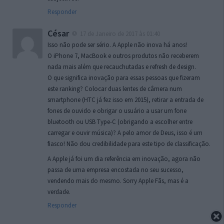
Responder
César
17 de Janeiro de 2017 às 01:40
Isso não pode ser sério. A Apple não inova há anos!
O iPhone 7, MacBook e outros produtos não receberem
nada mais além que recauchutadas e refresh de design.
O que significa inovação para essas pessoas que fizeram
este ranking? Colocar duas lentes de câmera num
smartphone (HTC já fez isso em 2015), retirar a entrada de
fones de ouvido e obrigar o usuário a usar um fone
bluetooth ou USB Type-C (obrigando a escolher entre
carregar e ouvir música)? A pelo amor de Deus, isso é um
fiasco! Não dou credibilidade para este tipo de classificação.
A Apple já foi um dia referência em inovação, agora não
passa de uma empresa encostada no seu sucesso,
vendendo mais do mesmo. Sorry Apple Fãs, mas é a
verdade.
Responder