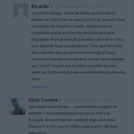
Ricardo
15 de Janeiro de 2017 às 19:33
Concordo consigo. Daí eu ter falado que os tópicos
referem-se a bem mais do que produtos de consumo final.
A evolução do objective c (swift), arquitecturas de
vanguarda usadas em iDevices pensadas para essas
linguagens de programação,parcerias com a ibm e cisco
para expandir essas oportunidades. Claro que nem tudo
são rosas mas seja que empresa tecnológica for,por
muito bom que lance um produto mesmo que entendam
que “inove” naquilo que os olhos e ouvidos querem
sentir, se não tiver boas bases de implementação,de nada
serve.
Responder
Vitor Correia
16 de Janeiro de 2017 às 17:52
Que estudo mais ridiculo … normalmente o registo de
patentes é directamente proporcional ao indice de
inovação de uma empresa, qualquer leigo sabe disso.
Parece-me a mim que os critérios aqui usados são bem
subjectivos.