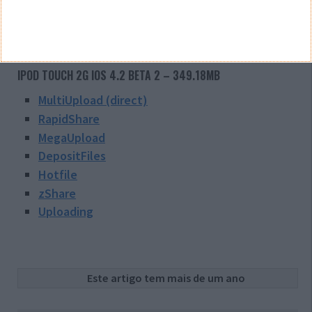
Hotfile
zShare
Uploading
IPOD TOUCH 2G IOS 4.2 BETA 2 – 349.18MB
MultiUpload (direct)
RapidShare
MegaUpload
DepositFiles
Hotfile
zShare
Uploading
Este artigo tem mais de um ano