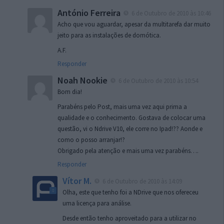
António Ferreira
6 de Outubro de 2010 às 10:46
Acho que vou aguardar, apesar da multitarefa dar muito
jeito para as instalações de domótica.
A.F.
Responder
Noah Nookie
6 de Outubro de 2010 às 10:54
Bom dia!
Parabéns pelo Post, mais uma vez aqui prima a
qualidade e o conhecimento. Gostava de colocar uma
questão, vi o Ndrive V10, ele corre no Ipad!?? Aonde e
como o posso arranjar!?
Obrigado pela atenção e mais uma vez parabéns….
Responder
Vítor M.
6 de Outubro de 2010 às 14:09
Olha, este que tenho foi a NDrive que nos ofereceu
uma licença para análise.
Desde então tenho aproveitado para a utilizar no