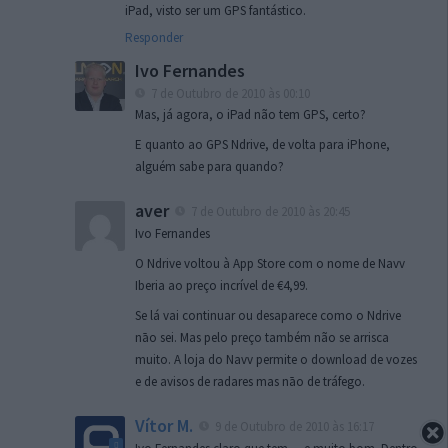
iPad, visto ser um GPS fantástico.
Responder
Ivo Fernandes
7 de Outubro de 2010 às 00:10
Mas, já agora, o iPad não tem GPS, certo?
E quanto ao GPS Ndrive, de volta para iPhone,
alguém sabe para quando?
aver
7 de Outubro de 2010 às 20:45
Ivo Fernandes
O Ndrive voltou à App Store com o nome de Navv
Iberia ao preço incrível de €4,99.
Se lá vai continuar ou desaparece como o Ndrive
nāo sei. Mas pelo preço também não se arrisca
muito. A loja do Navv permite o download de vozes
e de avisos de radares mas nāo de tráfego.
Vítor M.
9 de Outubro de 2010 às 16:17