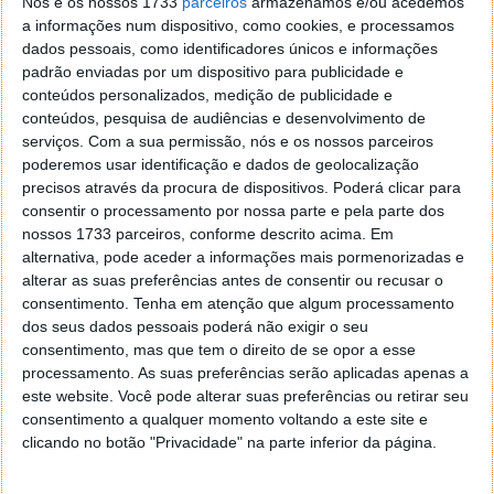
Nós e os nossos 1733
parceiros
armazenamos e/ou acedemos
mesmo. Com as pastas para o iPad, podemos
a informações num dispositivo, como cookies, e processamos
agrupar em pastas, devidamente etiquetadas, as
dados pessoais, como identificadores únicos e informações
aplicações do mesmo "género" ou categoria. A
padrão enviadas por um dispositivo para publicidade e
arrumação e organização é outra.
conteúdos personalizados, medição de publicidade e
conteúdos, pesquisa de audiências e desenvolvimento de
O Game Center
foi mais uma função herdada da
serviços.
Com a sua permissão, nós e os nossos parceiros
versão 4.1, agora já pode reunir amigos e familiares e
poderemos usar identificação e dados de geolocalização
entrar em acção em divertidos jogos onde o
precisos através da procura de dispositivos. Poderá clicar para
adversário pode estar em qualquer parte do mundo e
consentir o processamento por nossa parte e pela parte dos
nos jogos multi-jogador, pode desafiar ou ser
nossos 1733 parceiros, conforme descrito acima. Em
desafiado para uma corrida, batalha ou jogo de
alternativa, pode aceder a informações mais pormenorizadas e
mesa.
alterar as suas preferências antes de consentir ou recusar o
consentimento.
Tenha em atenção que algum processamento
Idioma Português
é outra pérola desta versão.
dos seus dados pessoais poderá não exigir o seu
Podem escolher o Português de Portugal ou o
consentimento, mas que tem o direito de se opor a esse
processamento. As suas preferências serão aplicadas apenas a
Português do Brasil. Ficará com as Definições na
este website. Você pode alterar suas preferências ou retirar seu
língua de Camões.
consentimento a qualquer momento voltando a este site e
clicando no botão "Privacidade" na parte inferior da página.