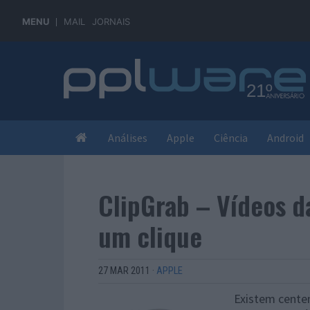
MENU
MAIL
JORNAIS
Análises
Apple
Ciência
Android
ClipGrab – Vídeos d
um clique
27 MAR 2011
·
APPLE
Existem cente