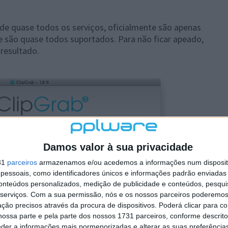
de quase todos os serviços, oficialmente são apenas
e são quase todos suportados. Para não ficar apeado,
 resultado.
Damos valor à sua privacidade
31
parceiros
armazenamos e/ou acedemos a informações num dispositi
essoais, como identificadores únicos e informações padrão enviadas 
conteúdos personalizados, medição de publicidade e conteúdos, pesqui
serviços.
Com a sua permissão, nós e os nossos parceiros poderemos 
ção precisos através da procura de dispositivos. Poderá clicar para co
ossa parte e pela parte dos nossos 1731 parceiros, conforme descrit
eder a informações mais pormenorizadas e alterar as suas preferência