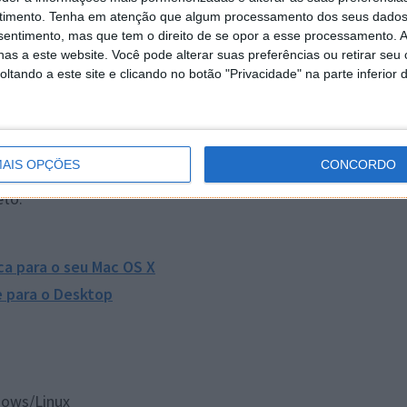
timento.
Tenha em atenção que algum processamento dos seus dados
nsentimento, mas que tem o direito de se opor a esse processamento. A
as a este website. Você pode alterar suas preferências ou retirar seu
tando a este site e clicando no botão "Privacidade" na parte inferior 
rmar que esta aplicação permite também descarregar
sta definição). Hoje já encontramos muitos sites que
alidade de imagem.
AIS OPÇÕES
CONCORDO
fruir na sua máquina do som de determinados vídeos que
eto.
ca para o seu Mac OS X
e para o Desktop
dows/Linux