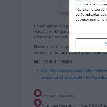
ou recusar o consen
não exigir o seu co
serão aplicadas apen
qualquer momento vol
Para finalizar não posso deixar de info
vídeos em HD (para sites que suportem e
oferecem aos seus utilizadores esta qu
M
Fica mais esta sugestão para poder usu
viu na Internet ou mesmo o vídeo compl
ARTIGOS RELACIONADOS
Grappler: Descarregue Vídeo e Músi
aTube Catcher 2.0.399 – Do YouTub
Licença: Freeware
Sistemas Operativos: Mac OS X/Win