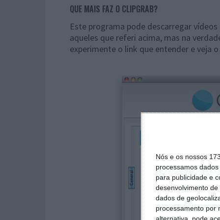
QUE MAIS FAZ O CLIPGRAB?
Este programa pode descarregar vídeos 
aqueles que referi acima, mas na verdad
experimente o link que entender e veja o
Nós e os nossos 17
processamos dados p
para publicidade e 
desenvolvimento de 
dados de geolocaliza
processamento por n
alternativa, pode ac