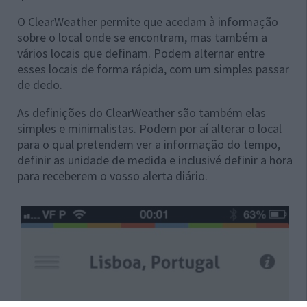
O ClearWeather permite que acedam à informação
sobre o local onde se encontram, mas também a
vários locais que definam. Podem alternar entre
esses locais de forma rápida, com um simples passar
de dedo.
As definições do ClearWeather são também elas
simples e minimalistas. Podem por aí alterar o local
para o qual pretendem ver a informação do tempo,
definir as unidade de medida e inclusivé definir a hora
para receberem o vosso alerta diário.