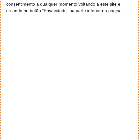
consentimento a qualquer momento voltando a este site e
clicando no botão "Privacidade" na parte inferior da página.
anterior
próxima
Este alerta é um dos pontos que distingue o
ClearWeather de outras aplicações similares. Podem
receber diariamente, à hora definida, um alerta com a
previsão para o dia. Desta forma não necessitam de
estar a consultar propositadamente o ClearWeather
para terem acesso a essa informação.
O ClearWeather é uma aplicação muito completa em
termos da informação disponibilizada, tendo como a
sua maior e melhor característica a simplicidade com
que apresenta a informação.