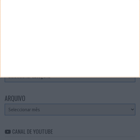
Teste a velocidade da sua Internet
CATEGORIAS
Categorias
ARQUIVO
Arquivo
CANAL DE YOUTUBE