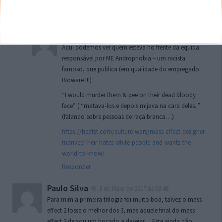
jogos anteriores estão melhores.
Responder
Mário G.
3 de Maio de 2017 às 21:01
Aqui podemos ver quem esteva no frente da equipa
responsável por ME Androphobia – um racista
famoso, que publica (em qualidade do empregado
Bioware !!!) :
“I would murder them & pee on their dead bloody
face” ( “matava-los e depois mijava na cara deles..”
(falando sobre pessoas de raça branca…)
https://heatst.com/culture-wars/mass-effect-designer-
manveer-heir-hates-white-people-and-wants-the-
world-to-know/
Responder
Paulo Silva
3 de Maio de 2017 às 08:48
Para mim a primeira trilogia foi muito boa, talvez o mass
effect 2 fosse o melhor dos 3, mas aquele final do mass
effect 3 deixou um bocado a desejar… Este ainda não