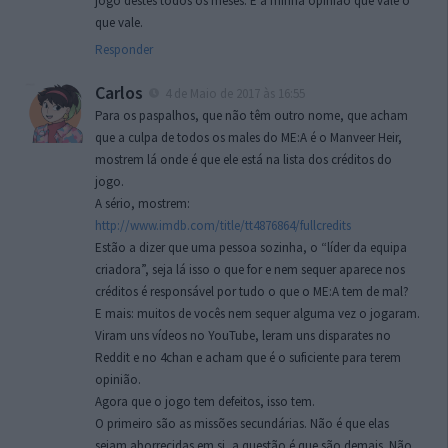
jogo destes todos os meses. É a minha opinião que vale o
que vale.
Responder
Carlos
4 de Maio de 2017 às 16:55
Para os paspalhos, que não têm outro nome, que acham
que a culpa de todos os males do ME:A é o Manveer Heir,
mostrem lá onde é que ele está na lista dos créditos do
jogo.
A sério, mostrem:
http://www.imdb.com/title/tt4876864/fullcredits
Estão a dizer que uma pessoa sozinha, o “líder da equipa
criadora”, seja lá isso o que for e nem sequer aparece nos
créditos é responsável por tudo o que o ME:A tem de mal?
E mais: muitos de vocês nem sequer alguma vez o jogaram.
Viram uns vídeos no YouTube, leram uns disparates no
Reddit e no 4chan e acham que é o suficiente para terem
opinião.
Agora que o jogo tem defeitos, isso tem.
O primeiro são as missões secundárias. Não é que elas
sejam aborrecidas em si, a questão é que são demais. Não