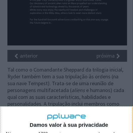
anterior
próxima
Tal como o Comandante Sheppard da trilogia inicial,
Ryder também tem a sua tripulação às ordens (na
sua nave Tempest). Trata-se de uma reunião de
personagens multifacetada (
aliens
e humanos) cada
qual com as suas características, habilidades e
personalidades. A tripulação inclui membros como
Liam Kosta (humano e combatente exímio), Cora
Harper (humana e braço direito do pai de Ryder),
Peebee (uma cientista Asari e meio tresloucada),
Damos valor à sua privacidade
Drack (um verdadeiro blindado Krogan), Jaal