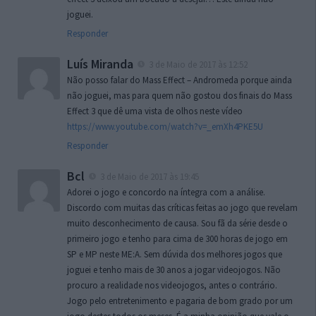
joguei.
Responder
Luís Miranda
3 de Maio de 2017 às 12:52
Não posso falar do Mass Effect – Andromeda porque ainda
não joguei, mas para quem não gostou dos finais do Mass
Effect 3 que dê uma vista de olhos neste vídeo
https://www.youtube.com/watch?v=_emXh4PKE5U
Responder
Bcl
3 de Maio de 2017 às 19:45
Adorei o jogo e concordo na íntegra com a análise.
Discordo com muitas das críticas feitas ao jogo que revelam
muito desconhecimento de causa. Sou fã da série desde o
primeiro jogo e tenho para cima de 300 horas de jogo em
SP e MP neste ME:A. Sem dúvida dos melhores jogos que
joguei e tenho mais de 30 anos a jogar videojogos. Não
procuro a realidade nos videojogos, antes o contrário.
Jogo pelo entretenimento e pagaria de bom grado por um