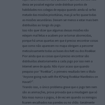
devia ser possível esgotar onde distribuir pontos de
habilidades nos colegas de equipa quando ainda só se fez
metade das missões prioritárias, mas já se fez quase todas
as missões secundárias. Deviam ser menos e estar mais bem
distribuídas ao longo do jogo.
Isso não quer dizer que algumas dessas missões não
estejam mal feitas e acabem por se tornar aborrecidas,
porque há umas quantas em que é preciso encontrar coisas
que como não aparecem no mapa obrigam a percorrer
meticulosamente todas as bases dos Kett ou dos Roekkar.
Pior ainda que as coisas que é preciso encontrar são
distribuídas aleatoriamente a cada jogo por isso nem a
Internet serve de ajuda. Não é por acaso que quando
pesquiso por “Roekkar”, o primeiro resultado tem o título
“Anyone going nuts with the #$%ing Roekkar Manifestos on
Havarl?”.
Tirando isso, o único problema grave que o jogo tem nem
são as animações, prova provada que a miudagem que só
fala nisso nunca o jogou, é de vez em quando os inimigos
ficarem encalhados nas paredes ou no chão. Geralmente