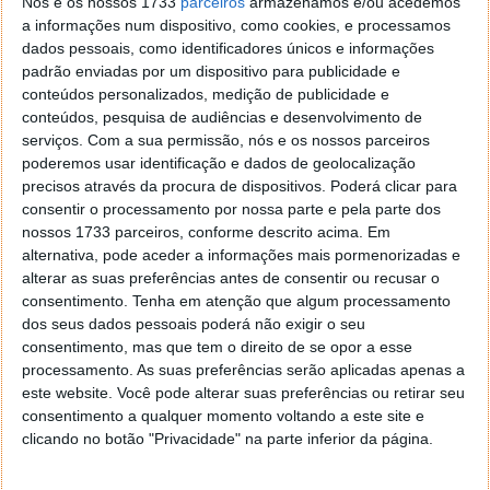
Nós e os nossos 1733
parceiros
armazenamos e/ou acedemos
(Angarian, especialista em ataques
stealth
), Lexi
a informações num dispositivo, como cookies, e processamos
(Asari), Vectra (Turian), e os pilotos Kallo (Salarian) e
dados pessoais, como identificadores únicos e informações
Suvi (humana).
padrão enviadas por um dispositivo para publicidade e
conteúdos personalizados, medição de publicidade e
Conforme dever ter verificado, mencionei um
conteúdos, pesquisa de audiências e desenvolvimento de
personagem (Jaal) de uma espécie nova no jogo, os
serviços.
Com a sua permissão, nós e os nossos parceiros
Angara. Os Angara são nativos do Sistema Solar
poderemos usar identificação e dados de geolocalização
Heleus e combatem aparecem em Mass Effect no
precisos através da procura de dispositivos. Poderá clicar para
consentir o processamento por nossa parte e pela parte dos
meio das nossas explorações. Ao inicio um do pontos
nossos 1733 parceiros, conforme descrito acima. Em
em comum com os Angara é o facto de lutarem
alternativa, pode aceder a informações mais pormenorizadas e
contra os Ketts (ver mais adiante), e uma possivel
alterar as suas preferências antes de consentir ou recusar o
aliança com eles vai crescendo à medida que vamos
consentimento.
Tenha em atenção que algum processamento
conquistando a sua confiança (não nos podemos
dos seus dados pessoais poderá não exigir o seu
esquecer que nesta Galáxia, nós é que somos os
consentimento, mas que tem o direito de se opor a esse
Aliens).
processamento. As suas preferências serão aplicadas apenas a
este website. Você pode alterar suas preferências ou retirar seu
Cada personagem tem uma personalidade muito
consentimento a qualquer momento voltando a este site e
própria que se vai vincando, quer ao longo das
clicando no botão "Privacidade" na parte inferior da página.
conversas que vamos tendo com cada, como
também com o desenrolar das suas diversas missões