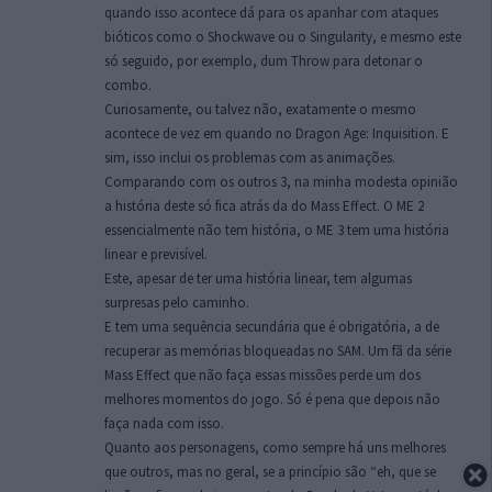
quando isso acontece dá para os apanhar com ataques
bióticos como o Shockwave ou o Singularity, e mesmo este
só seguido, por exemplo, dum Throw para detonar o
combo.
Curiosamente, ou talvez não, exatamente o mesmo
acontece de vez em quando no Dragon Age: Inquisition. E
sim, isso inclui os problemas com as animações.
Comparando com os outros 3, na minha modesta opinião
a história deste só fica atrás da do Mass Effect. O ME 2
essencialmente não tem história, o ME 3 tem uma história
linear e previsível.
Este, apesar de ter uma história linear, tem algumas
surpresas pelo caminho.
E tem uma sequência secundária que é obrigatória, a de
recuperar as memórias bloqueadas no SAM. Um fã da série
Mass Effect que não faça essas missões perde um dos
melhores momentos do jogo. Só é pena que depois não
faça nada com isso.
Quanto aos personagens, como sempre há uns melhores
que outros, mas no geral, se a princípio são “eh, que se