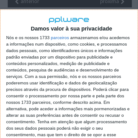
anterior
próxima
Isto oferece uma complexidade adicional a Hitman:
se não tivermos feito bem o “trabalho de casa”, a
Damos valor à sua privacidade
probabilidade de sermos descobertos é enorme.
Afinal, a missão é realizada em plena luz do dia, num
Nós e os nossos 1733
parceiros
armazenamos e/ou acedemos
local onde os NPC’s abundam e onde é necessário
a informações num dispositivo, como cookies, e processamos
algum cuidado quando tentamos destrancar uma
dados pessoais, como identificadores únicos e informações
padrão enviadas por um dispositivo para publicidade e
porta ou quando nos disfarçamos depois de
conteúdos personalizados, medição de publicidade e
colocarmos alguém KO.
conteúdos, pesquisa de audiências e desenvolvimento de
serviços.
Com a sua permissão, nós e os nossos parceiros
Em Hitman – Sapienza, a Square Enix oferece-nos um
poderemos usar identificação e dados de geolocalização
modelo de jogo mais stealth, onde é mesmo
precisos através da procura de dispositivos. Poderá clicar para
necessário sermos pacientes e explorarmos bem o
consentir o processamento por nossa parte e pela parte dos
meio envolvente para uma melhor noção das
nossos 1733 parceiros, conforme descrito acima. Em
oportunidades que temos para conseguir levar a cabo
alternativa, pode aceder a informações mais pormenorizadas e
os nossos intentos. Só através de uma exploração
alterar as suas preferências antes de consentir ou recusar o
cuidada e calma conseguiremos descobrir NPC’s que
consentimento.
Tenha em atenção que algum processamento
podem ser importantes para a acção e diversos
dos seus dados pessoais poderá não exigir o seu
objectos que nos podem facilitar a tarefa.
consentimento, mas que tem o direito de se opor a esse