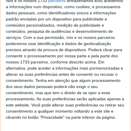
Nós e os nossos 1733
parceiros
armazenamos e/ou acedemos
dos videojogos. Mais adiante, acabamos por
a informações num dispositivo, como cookies, e processamos
descobrir que essa rocha estranha é, na realidade,
dados pessoais, como identificadores únicos e informações
Pauline, uma personagem mais conhecida por Super
padrão enviadas por um dispositivo para publicidade e
Mario e que acabará por ter um papel crucial na
conteúdos personalizados, medição de publicidade e
aventura de regresso de Donkey Kong à superfície.
conteúdos, pesquisa de audiências e desenvolvimento de
No entanto, o Void Kong tem objetivos bem
serviços.
Com a sua permissão, nós e os nossos parceiros
definidos para ela...
poderemos usar identificação e dados de geolocalização
precisos através da procura de dispositivos. Poderá clicar para
A viagem até à superfície passa por várias camadas
consentir o processamento por nossa parte e pela parte dos
de terreno que, como já devem ter percebido, se
nossos 1733 parceiros, conforme descrito acima. Em
tratam dos variados níveis que este jogo de
alternativa, pode aceder a informações mais pormenorizadas e
alterar as suas preferências antes de consentir ou recusar o
plataformas apresenta e que, mais que camadas de
consentimento.
Tenha em atenção que algum processamento
níveis, são camadas de diversão, enquanto
dos seus dados pessoais poderá não exigir o seu
escavamos o nosso caminho para a salvação.
consentimento, mas que tem o direito de se opor a esse
processamento. As suas preferências serão aplicadas apenas a
este website. Você pode alterar suas preferências ou retirar seu
consentimento a qualquer momento voltando a este site e
clicando no botão "Privacidade" na parte inferior da página.