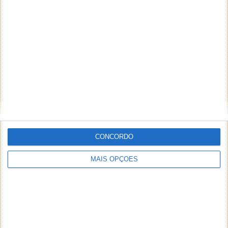
eliminar.
O combate simples e em crescendo de
dificuldade, incentiva à criatividade do
jogador.
CONCORDO
MAIS OPÇÕES