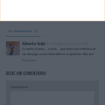
Comentários
1
Alberto Grijó
12 de Agosto de 2025 às 20:43
Eu tenho 53 anos… e acho… que tenho essa memória de
ver este jogo ou um clone dele no zx spectrum. Não era?
Responder
DEIXE UM COMENTÁRIO
Comentário