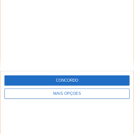
PRÓXIMO ARTIGO
GopherWhisper: grupo de ciberespionagem alinhado
com a China detetado pela ESET
ARTIGO ANTERIOR
IMI: saiba onde pode consultar a sua nota de
cobrança
CONCORDO
MAIS OPÇÕES