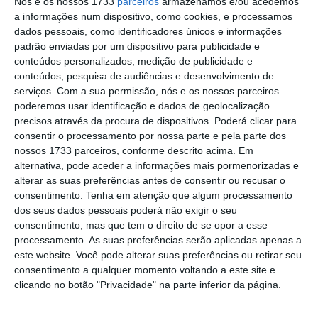
Nós e os nossos 1733
parceiros
armazenamos e/ou acedemos
pelo NIST. Foram integrados na SymCrypt, a
a informações num dispositivo, como cookies, e processamos
biblioteca que sustenta praticamente toda a
dados pessoais, como identificadores únicos e informações
segurança do sistema, desde o BitLocker às ligações
padrão enviadas por um dispositivo para publicidade e
TLS.
conteúdos personalizados, medição de publicidade e
conteúdos, pesquisa de audiências e desenvolvimento de
Em paralelo, a Microsoft expôs estas funcionalidades
serviços.
Com a sua permissão, nós e os nossos parceiros
através da Cryptography API: Next Generation,
poderemos usar identificação e dados de geolocalização
permitindo que programadores as integrem nas suas
precisos através da procura de dispositivos. Poderá clicar para
aplicações. O .NET 10 segue o mesmo caminho,
consentir o processamento por nossa parte e pela parte dos
oferecendo as mesmas primitivas em ambiente de
nossos 1733 parceiros, conforme descrito acima. Em
alternativa, pode aceder a informações mais pormenorizadas e
desenvolvimento.
alterar as suas preferências antes de consentir ou recusar o
consentimento.
Tenha em atenção que algum processamento
A consequência prática é direta. As versões Windows
dos seus dados pessoais poderá não exigir o seu
11 24H2 e superiores estão preparadas para
consentimento, mas que tem o direito de se opor a esse
comunicações resistentes ao ataque quântico, à
processamento. As suas preferências serão aplicadas apenas a
medida que servidores e plataformas adotem os
este website. Você pode alterar suas preferências ou retirar seu
novos protocolos. Já o Windows 10 ficou fora desta
consentimento a qualquer momento voltando a este site e
atualização.
clicando no botão "Privacidade" na parte inferior da página.
ML-KEM e ML-DSA: os novos algoritmos