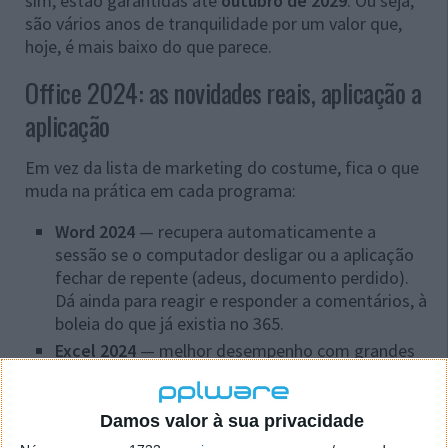
sim, estão garantidas até
outubro de 2029
. Ou seja,
são vários anos de tranquilidade por um valor que,
hoje, é mais baixo do que parece.
Office 2024: as novidades reais, aplicação a
aplicação
Em vez da lista de marketing do costume, fica o que
muda na prática em cada programa:
Word 2024
— recupera automaticamente a
sessão se o computador desligar ou a aplicação
fechar de repente (adeus, documento perdido).
Dá ainda para reagir e responder a comentários, à
boleia do que já existia no 365.
Excel 2024
— melhor desempenho com grandes
volumes de dados, novas funções e tipos de
dados, e melhorias na forma como tabelas e
gráficos se comportam. Quem vive em folhas de
Damos valor à sua privacidade
cálculo nota.