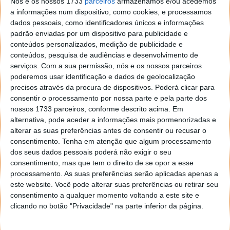
Nós e os nossos 1733
parceiros
armazenamos e/ou acedemos
PowerPoint 2024
— chega o Cameo, que mete
a informações num dispositivo, como cookies, e processamos
um feed de câmara ao vivo dentro do slide, há
dados pessoais, como identificadores únicos e informações
um estúdio de gravação integrado (narração,
padrão enviadas por um dispositivo para publicidade e
conteúdos personalizados, medição de publicidade e
animações e transições incluídas) e legendas
conteúdos, pesquisa de audiências e desenvolvimento de
automáticas para áudio e vídeo.
serviços.
Com a sua permissão, nós e os nossos parceiros
Outlook 2024
— pesquisa mais rápida e fiável, e
poderemos usar identificação e dados de geolocalização
algumas melhorias na criação de reuniões
precisos através da procura de dispositivos. Poderá clicar para
virtuais.
consentir o processamento por nossa parte e pela parte dos
OneNote 2024
— novas ferramentas de
nossos 1733 parceiros, conforme descrito acima. Em
anotação e desenho, para quem o usa como
alternativa, pode aceder a informações mais pormenorizadas e
alterar as suas preferências antes de consentir ou recusar o
caderno digital.
consentimento.
Tenha em atenção que algum processamento
Há ainda um truque transversal e bem prático: o
dos seus dados pessoais poderá não exigir o seu
Word, o Excel e o PowerPoint passaram a permitir
consentimento, mas que tem o direito de se opor a esse
processamento. As suas preferências serão aplicadas apenas a
inserir fotos diretamente a partir de um telemóvel
este website. Você pode alterar suas preferências ou retirar seu
Android, sem o costumeiro vai-e-vem de cabos e
consentimento a qualquer momento voltando a este site e
emails.
clicando no botão "Privacidade" na parte inferior da página.
Que versão escolher