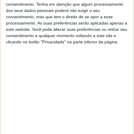
consentimento.
Tenha em atenção que algum processamento
pretendemos para, a seguir, obtermos todas as
dos seus dados pessoais poderá não exigir o seu
sugestões como, por exemplo, escrever Antivírus.
consentimento, mas que tem o direito de se opor a esse
Compre, por exemplo, uma chave Windows, desde a
processamento. As suas preferências serão aplicadas apenas a
versão 10 até à 11 Pro e economize bastante face a
este website. Você pode alterar suas preferências ou retirar seu
outros preços de várias plataformas.
consentimento a qualquer momento voltando a este site e
clicando no botão "Privacidade" na parte inferior da página.
Conheça das melhores oportunidades numa
mescla de promos de chaves digitais vitalícias
Primeiramente, escolha o produto