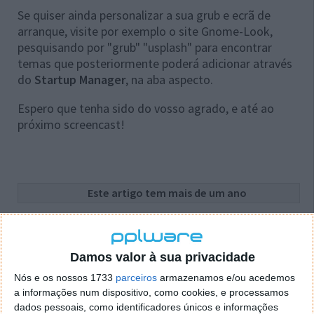
Se quiser ainda personalizar a sua grub e ecrã de
arranque, visite por exemplo o site Gnome-Look,
pesquisando por "grub" "usplash" para encontrar
temas que posteriormente poderá adicionar através
do
Startup Manager
, na aba aspecto.
Espero que tenha sido do vosso agrado, e até ao
próximo screencast!
Este artigo tem mais de um ano
Acompanhe o Pplware no Google Notícias
Damos valor à sua privacidade
Nós e os nossos 1733
parceiros
armazenamos e/ou acedemos
Proponha uma correção, faça uma sugestão
a informações num dispositivo, como cookies, e processamos
dados pessoais, como identificadores únicos e informações