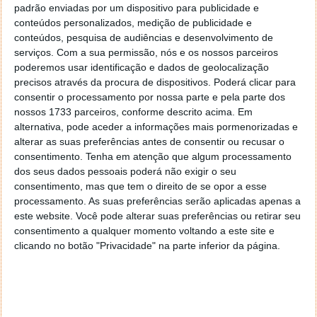
padrão enviadas por um dispositivo para publicidade e
Autor:
Ana Narciso
conteúdos personalizados, medição de publicidade e
conteúdos, pesquisa de audiências e desenvolvimento de
serviços.
Com a sua permissão, nós e os nossos parceiros
poderemos usar identificação e dados de geolocalização
PRÓXIMO ARTIGO
precisos através da procura de dispositivos. Poderá clicar para
Mac – Como apagar ficheiros que não querem ser
consentir o processamento por nossa parte e pela parte dos
nossos 1733 parceiros, conforme descrito acima. Em
eliminados?
alternativa, pode aceder a informações mais pormenorizadas e
alterar as suas preferências antes de consentir ou recusar o
consentimento.
Tenha em atenção que algum processamento
ARTIGO ANTERIOR
dos seus dados pessoais poderá não exigir o seu
Golden Videos – Recupere as suas cassetes VHS
consentimento, mas que tem o direito de se opor a esse
processamento. As suas preferências serão aplicadas apenas a
este website. Você pode alterar suas preferências ou retirar seu
consentimento a qualquer momento voltando a este site e
clicando no botão "Privacidade" na parte inferior da página.