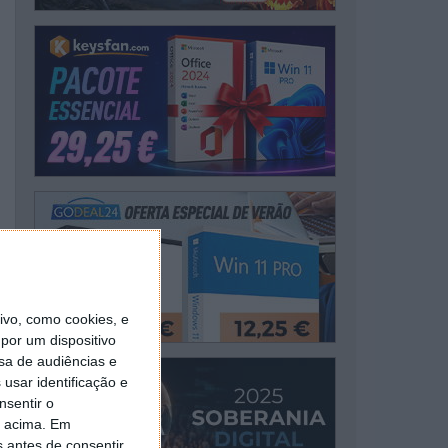
vo, como cookies, e
por um dispositivo
sa de audiências e
usar identificação e
nsentir o
o acima. Em
s antes de consentir