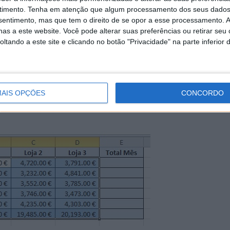
. Para tornar esta operação ainda mais rápida, em vez
timento.
Tenha em atenção que algum processamento dos seus dados
dos na nossa barra de menus, podemos usar o atalho
nsentimento, mas que tem o direito de se opor a esse processamento. A
cla Shift e a tecla com o sinal =). O resultado será
as a este website. Você pode alterar suas preferências ou retirar seu
tando a este site e clicando no botão "Privacidade" na parte inferior 
 criar somas de outras formas. Por exemplo, se
 valores (neste caso o conjunto de células B2:D6), sem
oluna adicionais, como fizemos anteriormente, e
ática, obteremos apenas os totais de cada coluna,
AIS OPÇÕES
CONCORDO
or baixo dos nossos dados, neste caso, na linha 7. O