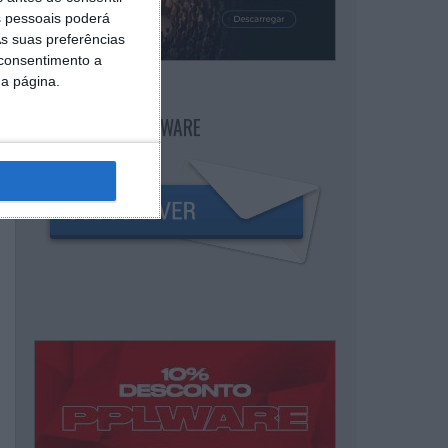
 pessoais poderá
s suas preferências
 consentimento a
da página.
NEWSLETTER PPLWARE