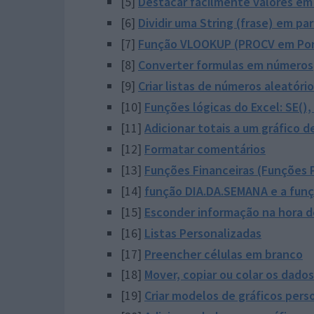
[5]
Destacar facilmente valores em
[6]
Dividir uma String (frase) em pa
[7]
Função VLOOKUP (PROCV em Po
[8]
Converter formulas em números
[9]
Criar listas de números aleatóri
[10]
Funções lógicas do Excel: SE(), 
[11]
Adicionar totais a um gráfico 
[12]
Formatar comentários
[13]
Funções Financeiras (Funções 
[14]
função DIA.DA.SEMANA e a fun
[15]
Esconder informação na hora d
[16]
Listas Personalizadas
[17]
Preencher células em branco
[18]
Mover, copiar ou colar os dados
[19]
Criar modelos de gráficos pers