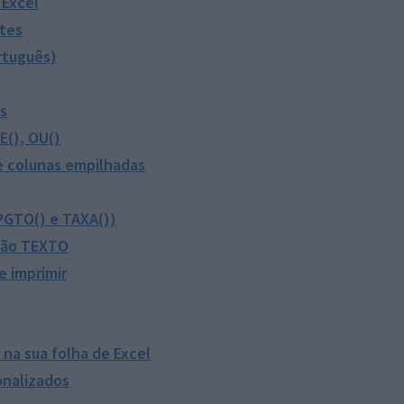
 Excel
rtes
rtuguês)
os
E(), OU()
de colunas empilhadas
PGTO() e TAXA())
ção TEXTO
e imprimir
 na sua folha de Excel
onalizados