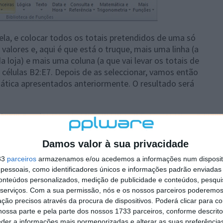
ela, e colocar todos os totais pretendidos de uma só
valores e, aqui é que está o truque, mais uma linha (a
a loja) e mais uma coluna (a que vai levar os totais de
 células B2:E7. Depois de as seleccionar, vamos então
tica apresentados anteriormente. O resultado será
Damos valor à sua privacidade
33
parceiros
armazenamos e/ou acedemos a informações num dispositi
essoais, como identificadores únicos e informações padrão enviadas 
conteúdos personalizados, medição de publicidade e conteúdos, pesqui
serviços.
Com a sua permissão, nós e os nossos parceiros poderemos 
ção precisos através da procura de dispositivos. Poderá clicar para co
ossa parte e pela parte dos nossos 1733 parceiros, conforme descrit
eder a informações mais pormenorizadas e alterar as suas preferência