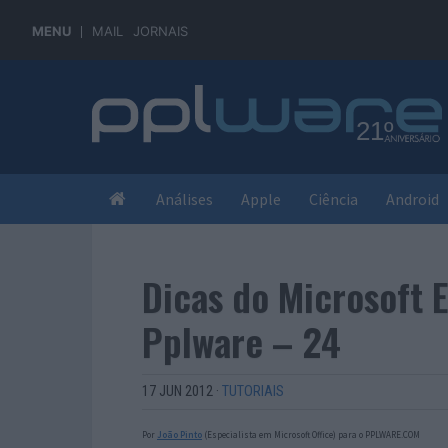
MENU
MAIL
JORNAIS
Análises
Apple
Ciência
Android
Dicas do Microsoft 
Pplware – 24
17 JUN 2012
·
TUTORIAIS
Por
João Pinto
(Especialista em Microsoft Office) para o PPLWARE.COM