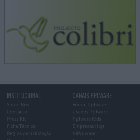
INSTITUCIONAL
CANAIS PPLWARE
Sobre Nós
Fórum Pplware
Contacto
Usados Pplware
Press Kit
Pplware Kids
Ficha Técnica
Empresas Hoje
Regras de Utilização
PiPplware