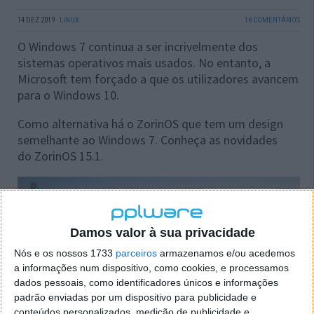
14 DEZ 2019
·
LINUX
18 COMENTÁRIOS
O Windows 7 continua a ser incrivelmente dos
sistemas operativos mais usados. No entanto, a
Microsoft tem forçado a que os utilizadores avancem
para o Windows 10.
Como alternativa há o ZorinOS que tem um design
semelhante ao Windows 7. Conheça as novidades
do ZorinOS 15.1.
Damos valor à sua privacidade
Nós e os nossos 1733
parceiros
armazenamos e/ou acedemos
a informações num dispositivo, como cookies, e processamos
dados pessoais, como identificadores únicos e informações
padrão enviadas por um dispositivo para publicidade e
conteúdos personalizados, medição de publicidade e