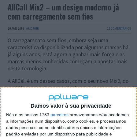
AllCall Mix2 – um design moderno já
com carregamento sem fios
20 JAN 2018
·
ANDROID
22 COMENTÁRIOS
O carregamento sem fios, embora seja uma
característica disponibilizada por algumas marcas há
já alguns anos, está agora a ganhar mais força e as
marcas menos conhecidas começam a apostar mais
nesta tecnologia.
A AllCall é um desses casos, com o seu novo Mix2, do
qual já se conhece a maioria das características e o
preço.
Damos valor à sua privacidade
Nós e os nossos 1733
parceiros
armazenamos e/ou acedemos
a informações num dispositivo, como cookies, e processamos
dados pessoais, como identificadores únicos e informações
padrão enviadas por um dispositivo para publicidade e