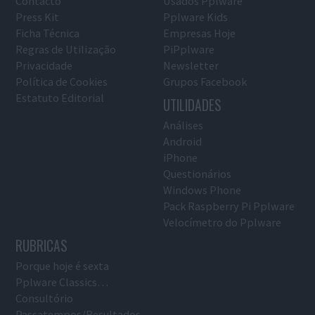
Contacto
Usados Pplware
Press Kit
Pplware Kids
Ficha Técnica
Empresas Hoje
Regras de Utilização
PiPplware
Privacidade
Newsletter
Política de Cookies
Grupos Facebook
Estatuto Editorial
UTILIDADES
Análises
Android
iPhone
Questionários
Windows Phone
Pack Raspberry Pi Pplware
Velocímetro do Pplware
RUBRICAS
Porque hoje é sexta
Pplware Classics…
Consultório
Passatempos/Resultados