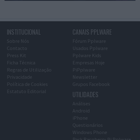
INSTITUCIONAL
CANAIS PPLWARE
Sobre Nós
Fórum Pplware
Contacto
Usados Pplware
Press Kit
Pplware Kids
Ficha Técnica
Empresas Hoje
Regras de Utilização
PiPplware
Privacidade
Newsletter
Política de Cookies
Grupos Facebook
Estatuto Editorial
UTILIDADES
Análises
Android
iPhone
Questionários
Windows Phone
Pack Raspberry Pi Pplware