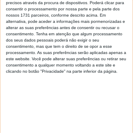
precisos através da procura de dispositivos. Poderá clicar para
O Windows 9 será o sucessor do actual Windows 8.1 e
consentir o processamento por nossa parte e pela parte dos
segundo os rumores que circulavam na Internet, esta
nossos 1731 parceiros, conforme descrito acima. Em
versão seria apresentada em Abril de 2014 e apenas
alternativa, pode aceder a informações mais pormenorizadas e
chegaria aos utilizadores em Abril de 2015.
alterar as suas preferências antes de consentir ou recusar o
consentimento.
Tenha em atenção que algum processamento
No entanto, há agora informações que indicam que
dos seus dados pessoais poderá não exigir o seu
esta versão poderá chegar já a 21 de Outubro de
consentimento, mas que tem o direito de se opor a esse
2014.
processamento. As suas preferências serão aplicadas apenas a
este website. Você pode alterar suas preferências ou retirar seu
consentimento a qualquer momento voltando a este site e
clicando no botão "Privacidade" na parte inferior da página.