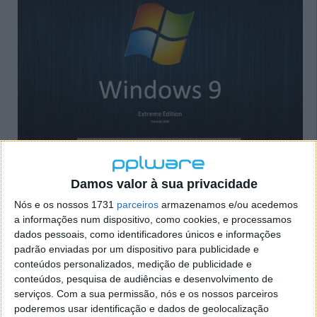
Damos valor à sua privacidade
Nós e os nossos 1731
parceiros
armazenamos e/ou acedemos
a informações num dispositivo, como cookies, e processamos
dados pessoais, como identificadores únicos e informações
Windows 9 RTM poderá chegar já a 21
padrão enviadas por um dispositivo para publicidade e
conteúdos personalizados, medição de publicidade e
de Outubro
conteúdos, pesquisa de audiências e desenvolvimento de
serviços.
Com a sua permissão, nós e os nossos parceiros
21 JAN 2014
·
WINDOWS
56 COMENTÁRIOS
poderemos usar identificação e dados de geolocalização