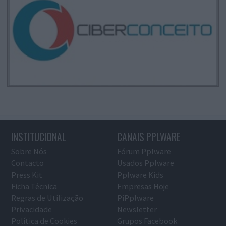
INSTITUCIONAL
CANAIS PPLWARE
Sobre Nós
Fórum Pplware
Contacto
Usados Pplware
Press Kit
Pplware Kids
Ficha Técnica
Empresas Hoje
Regras de Utilização
PiPplware
Privacidade
Newsletter
Política de Cookies
Grupos Facebook