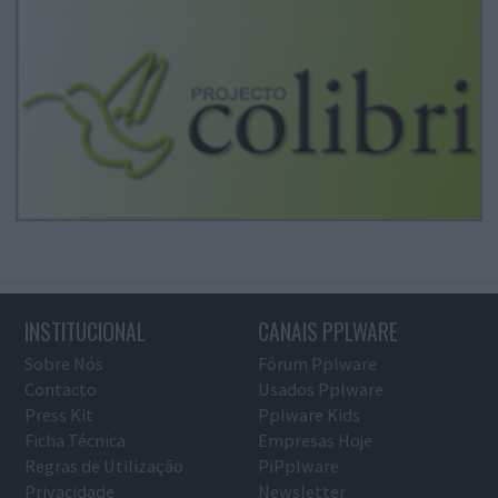
INSTITUCIONAL
CANAIS PPLWARE
Sobre Nós
Fórum Pplware
Contacto
Usados Pplware
Press Kit
Pplware Kids
Ficha Técnica
Empresas Hoje
Regras de Utilização
PiPplware
Privacidade
Newsletter