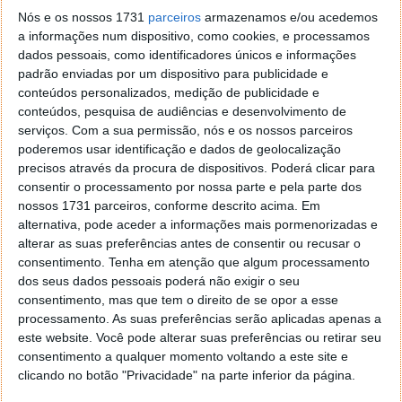
Nós e os nossos 1731
parceiros
armazenamos e/ou acedemos
a informações num dispositivo, como cookies, e processamos
dados pessoais, como identificadores únicos e informações
padrão enviadas por um dispositivo para publicidade e
conteúdos personalizados, medição de publicidade e
conteúdos, pesquisa de audiências e desenvolvimento de
serviços.
Com a sua permissão, nós e os nossos parceiros
Camião elétrico da Tesla terá
poderemos usar identificação e dados de geolocalização
autonomia para 482 Km
precisos através da procura de dispositivos. Poderá clicar para
consentir o processamento por nossa parte e pela parte dos
nossos 1731 parceiros, conforme descrito acima. Em
26 AGO 2017
·
NOTÍCIAS
39 COMENTÁRIOS
alternativa, pode aceder a informações mais pormenorizadas e
É já no próximo mês de setembro que Elon Musk irá
alterar as suas preferências antes de consentir ou recusar o
consentimento.
Tenha em atenção que algum processamento
apresentar o camião elétrico da Tesla. As
dos seus dados pessoais poderá não exigir o seu
informações são escassas mas a
Reuters
revelou
consentimento, mas que tem o direito de se opor a esse
agora que este camião terá uma autonomia para
processamento. As suas preferências serão aplicadas apenas a
fazer
200 a 300 milhas (321-482 Km), com uma única
este website. Você pode alterar suas preferências ou retirar seu
carga.
consentimento a qualquer momento voltando a este site e
clicando no botão "Privacidade" na parte inferior da página.
Apesar de não ser uma super autonomia para um