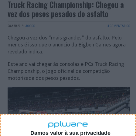
Truck Racing Championship: Chegou a
vez dos pesos pesados do asfalto
28 ABR 2019
·
JOGOS
4 COMENTÁRIOS
Chegou a vez dos “mais grandes” do asfalto. Pelo
menos é isso que o anuncio da Bigben Games agora
revelado indica.
Este ano vai chegar às consolas e PCs Truck Racing
Championship, o jogo oficinal da competição
motorizada dos pesos pesados.
Damos valor à sua privacidade