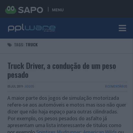
MENU
TAGS:
TRUCK
Truck Driver, a condução de um peso
pesado
05 JUL 2019
·
JOGOS
8 COMENTÁRIOS
A maior parte dos jogos de simulação motorizada
refere-se aos automóveis e motos mas isso não quer
dizer que não haja espaço para outras cilindradas.
Por exemplo, os pesos pesados do asfalto já
apresentam uma lista interessante de titulos como
por exemplo
Spintires Mudrunner: American Wilds
ou