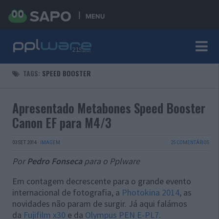
MENU
TAGS:
SPEED BOOSTER
Apresentado Metabones Speed Booster
Canon EF para M4/3
03 SET 2014
·
IMAGEM
25 COMENTÁRIOS
Por
Pedro Fonseca
para o Pplware
Em contagem decrescente para o grande evento
internacional de fotografia, a
Photokina 2014
, as
novidades não param de surgir. Já aqui falámos
da
Fujifilm x30
e da
Olympus PEN E-PL7
.